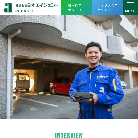
新卒採用
キャリア採用
エントリー
エントリー
MENU
仕事を知る
仕事を知るトップ
人を知る
リーシング課
スタッフインタビュー
会社を知る
アセットマネジメント課
プロジェクトストーリー
会社を知るトップ
よくあるご質問
プロパティマネジメント課
企業理念・会社概要
採用情報
売買課
ヒストリー
採用情報トップ
えひめレスQセンター
数字で見る
日本エイジェント
JOIN OUR TEAM
キャリアビジョン・
人財育成
FC事業本部
オフィスツアー
日本エイジェントの未来を一緒に創ってく
福利厚生、
働き方改革への取り組み
経営企画部
れる
仲間を求めています。
agent Awards
INTERVIEW