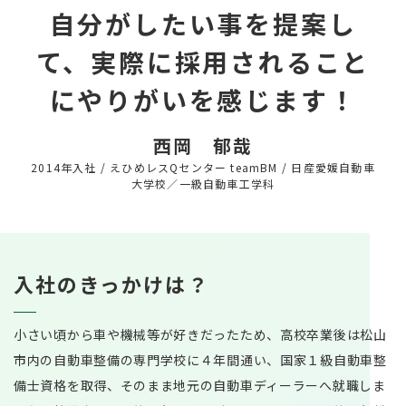
募集要項
自分がしたい事を提案し
みなさんからのご応募お待ちしておりま
国際事業部
代表メッセージ
キャリア採用
す。
て、実際に採用されること
にやりがいを感じます！
新卒採用エントリー
西岡 郁哉
2014年入社
/
えひめレスQセンター teamBM
/
日産愛媛自動車
大学校／一級自動車工学科
キャリア採用エントリー
入社のきっかけは？
小さい頃から車や機械等が好きだったため、高校卒業後は松山
市内の自動車整備の専門学校に４年間通い、国家１級自動車整
備士資格を取得、そのまま地元の自動車ディーラーへ就職しま