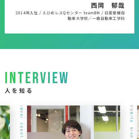
西岡 郁哉
2014年入社
/
えひめレスQセンター teamBM
/
日産愛媛自
動車大学校／一級自動車工学科
INTERVIEW
人を知る
IBUKI YOKOTA
FUMIYA NISHIOKA