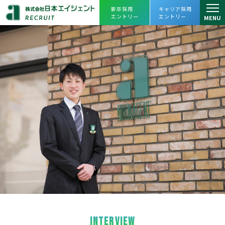
新卒採用
キャリア採用
エントリー
エントリー
MENU
仕事を知る
仕事を知るトップ
人を知る
リーシング課
スタッフインタビュー
会社を知る
アセットマネジメント課
プロジェクトストーリー
会社を知るトップ
よくあるご質問
プロパティマネジメント課
企業理念・会社概要
採用情報
売買課
ヒストリー
採用情報トップ
えひめレスQセンター
数字で見る
日本エイジェント
JOIN OUR TEAM
キャリアビジョン・
人財育成
FC事業本部
オフィスツアー
日本エイジェントの未来を一緒に創ってく
福利厚生、
働き方改革への取り組み
経営企画部
れる
仲間を求めています。
agent Awards
INTERVIEW