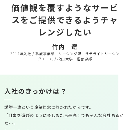
募集要項
価値観を覆すようなサービ
みなさんからのご応募お待ちしておりま
国際事業部
代表メッセージ
キャリア採用
す。
スをご提供できるようチャ
レンジしたい
新卒採用エントリー
竹内 遼
2019年入社
/
斡旋事業部 リーシング課 サテライトリーシン
グチーム
/
松山大学 経営学部
キャリア採用エントリー
入社のきっかけは？
誘導一致という企業理念に惹かれたからです。
「仕事を遊びのように楽しめたら最高！でもそんな会社あるか
な…」