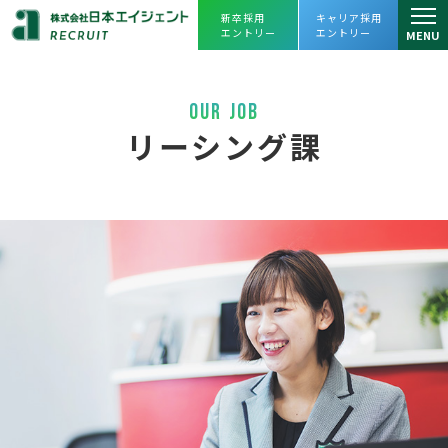
新卒採用
キャリア採用
エントリー
エントリー
MENU
仕事を知る
OUR JOB
仕事を知るトップ
人を知る
リーシング課
リーシング課
スタッフインタビュー
会社を知る
アセットマネジメント課
プロジェクトストーリー
会社を知るトップ
よくあるご質問
プロパティマネジメント課
企業理念・会社概要
採用情報
売買課
ヒストリー
採用情報トップ
えひめレスQセンター
数字で見る
日本エイジェント
JOIN OUR TEAM
キャリアビジョン・
人財育成
FC事業本部
オフィスツアー
日本エイジェントの未来を一緒に創ってく
福利厚生、
働き方改革への取り組み
経営企画部
れる
仲間を求めています。
agent Awards