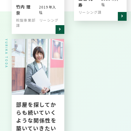
社
寿
竹内 理
2019年入
社
リーシング課
奈
斡旋事業部 リーシング
課
YURIKA TODA
部屋を探してか
らも続いていく
ような関係性を
築いていきたい