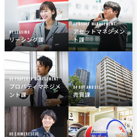
資産の運用相談や新築
物件の紹介・案内・契
立案など
約業務など
収益不動産の企画立
安心で快適な新生活を
案・運用戦略などをト
02 ASSET MANAGEMENT
スタートさせる為の
ータルプランニング
アセットマネジメン
「入口」を担う
01 LEASING
リーシング課
ト課
リノベーション企画・
収益不動産や分譲マン
提案など
ションを主に、不動産
オーナー様の収益最大
全般の売買の斡旋・仲
化を目的とした、空室
03 PROPERTY MANAGEMENT
介
対策を実施
プロパティマネジメ
04 BUY AND SELL
ント課
売買課
24時間365日、入居中
独自のビジネスモデル
のトラブルに対応
の提供を行い、不動産
「お困りごと」解決を
業界にイノベーション
通じて安心で快適な住
05 EHIMERESCUE
を起こす