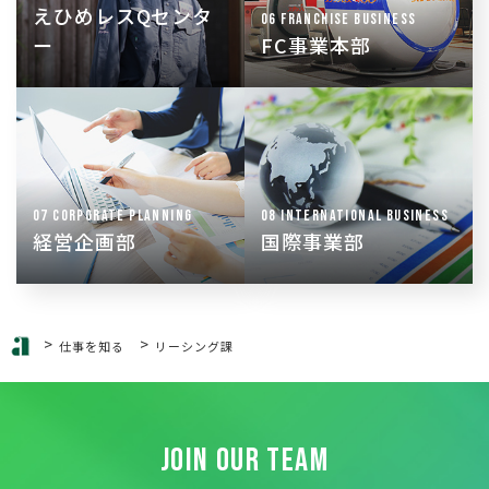
まいサービスを提供
えひめレスQセンタ
06 FRANCHISE BUSINESS
ー
FC事業本部
外国籍の方向けの、日
WEB戦略・システム開
本での生活支援サービ
発・広報活動などを中
スを開発
心に事業戦略の立案・
部屋さがしポータ
実施、プロジェクトの
ル“Wagaya Japan”の
推進・管理を行う
運営も行う
07 CORPORATE PLANNING
08 INTERNATIONAL BUSINESS
経営企画部
国際事業部
>
>
仕事を知る
リーシング課
JOIN OUR TEAM