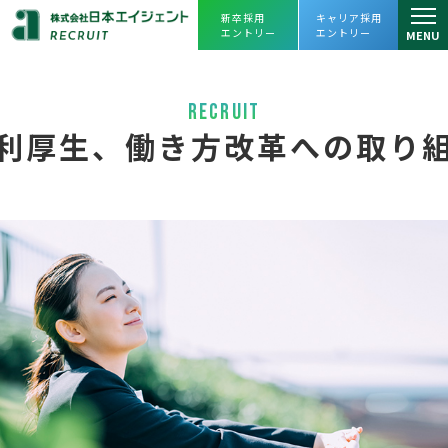
新卒採用
キャリア採用
エントリー
エントリー
MENU
仕事を知る
RECRUIT
仕事を知るトップ
人を知る
利厚生、働き方改革への取り
リーシング課
スタッフインタビュー
会社を知る
アセットマネジメント課
プロジェクトストーリー
会社を知るトップ
よくあるご質問
プロパティマネジメント課
企業理念・会社概要
採用情報
売買課
ヒストリー
採用情報トップ
えひめレスQセンター
数字で見る
日本エイジェント
JOIN OUR TEAM
キャリアビジョン・
人財育成
FC事業本部
オフィスツアー
日本エイジェントの未来を一緒に創ってく
福利厚生、
働き方改革への取り組み
経営企画部
れる
仲間を求めています。
agent Awards