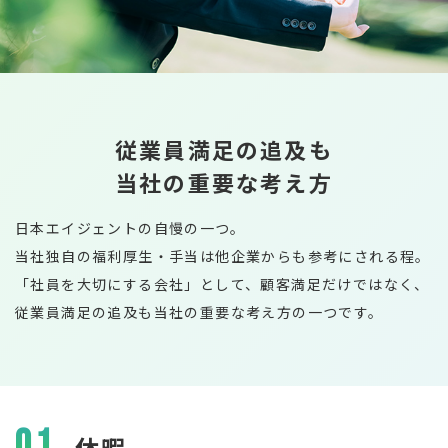
募集要項
みなさんからのご応募お待ちしておりま
国際事業部
代表メッセージ
キャリア採用
す。
新卒採用エントリー
従業員満足の追及も
当社の重要な考え方
キャリア採用エントリー
日本エイジェントの自慢の一つ。
当社独自の福利厚生・手当は他企業からも参考にされる程。
「社員を大切にする会社」として、顧客満足だけではなく、
従業員満足の追及も当社の重要な考え方の一つです。
01
休暇