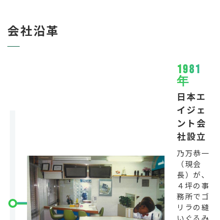
会社沿革
1981
年
日本エ
イジェ
ント会
社設立
乃万恭一
（現会
長）が、
４坪の事
務所でゴ
リラの縫
いぐるみ