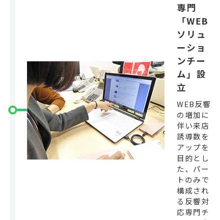
専門
「WEB
ソリュ
ーショ
ンチー
ム」設
立
WEB反響
の増加に
伴い来店
誘導数を
アップを
目的とし
た、パー
トのみで
構成され
る反響対
応専門チ