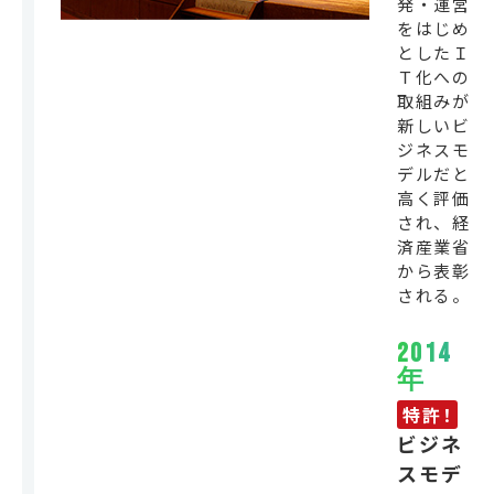
発・運営
をはじめ
としたＩ
Ｔ化への
取組みが
新しいビ
ジネスモ
デルだと
高く評価
され、経
済産業省
から表彰
される。
2014
年
特許！
ビジネ
スモデ