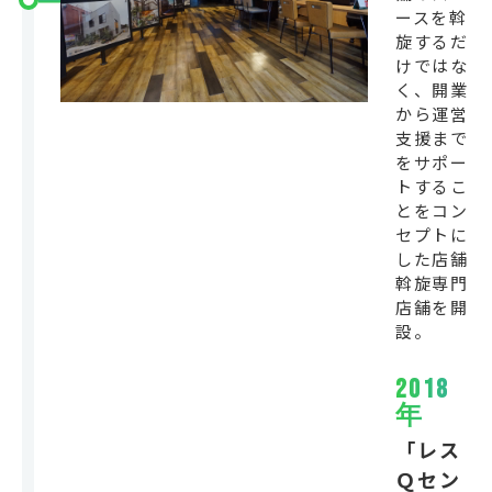
ースを斡
旋するだ
けではな
く、開業
から運営
支援まで
をサポー
トするこ
とをコン
セプトに
した店舗
斡旋専門
店舗を開
設。
2018
年
「レス
Ｑセン