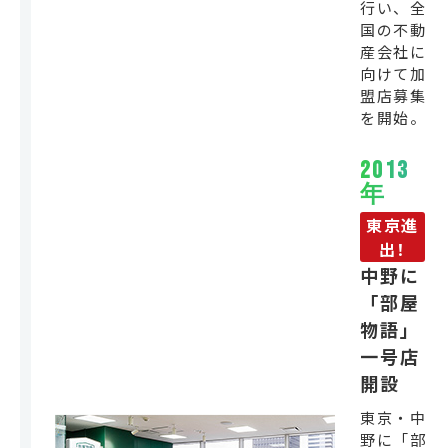
行い、全
国の不動
産会社に
向けて加
盟店募集
を開始。
2013
年
東京進
出！
中野に
「部屋
物語」
一号店
開設
東京・中
野に「部