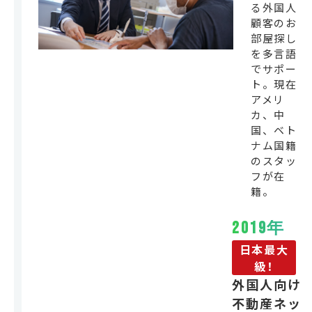
る外国人
顧客のお
部屋探し
を多言語
でサポー
ト。現在
アメリ
カ、中
国、ベト
ナム国籍
のスタッ
フが在
籍。
2019年
日本最大
級！
外国人向け
不動産ネッ