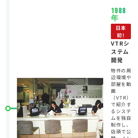
1988
年
日本
初！
VTRシ
ステム
開発
物件の周
辺環境や
部屋を動
画
（VTR）
で紹介す
るシステ
ムを独自
制作し、
店頭で公