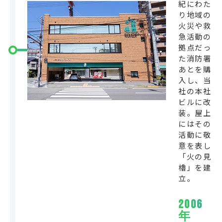
紀にわた
り地域の
火災や救
急活動の
拠点だっ
た消防署
あとを購
入し、当
社の本社
ビルに改
装。屋上
にはその
活動に敬
意を表し
「火の見
櫓」を建
立。
2006
年