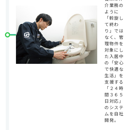
介業務の
ように
「斡旋し
て終わ
り」では
なく、管
理物件を
対象にし
た入居中
の「安心
で快適な
生活」を
支援する
「２４時
間３６５
日対応」
のシステ
ムを自社
開発。