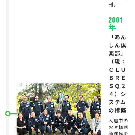
刊。
2001
年
「あん
しん倶
楽部」
（現：
ＣＬＵ
ＢＲＥ
ＳＱ２
４）シ
ステム
の構築
入居中の
お客様感
動満足を