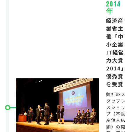
2014
年
経済産
業省主
催「中
小企業
IT経営
力大賞
2014」
優秀賞
を受賞
弊社のス
タッフレ
スショッ
プ（不動
産無人店
舗）の開