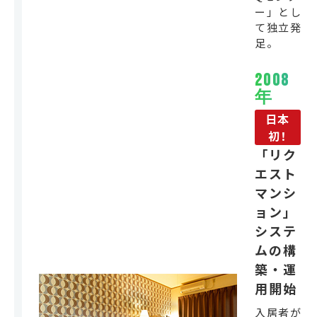
ー」とし
て独立発
足。
2008
年
日本
初！
「リク
エスト
マンシ
ョン」
システ
ムの構
築・運
用開始
入居者が