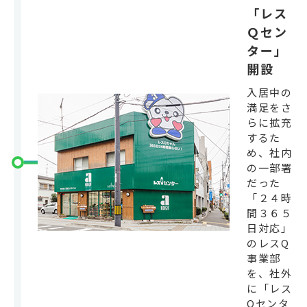
「レス
Ｑセン
ター」
開設
入居中の
満足をさ
らに拡充
するた
め、社内
の一部署
だった
「２４時
間３６５
日対応」
のレスQ
事業部
を、社外
に「レス
Qセンタ