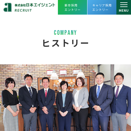
新卒採用
キャリア採用
エントリー
エントリー
MENU
仕事を知る
COMPANY
仕事を知るトップ
人を知る
ヒストリー
リーシング課
スタッフインタビュー
会社を知る
アセットマネジメント課
プロジェクトストーリー
会社を知るトップ
よくあるご質問
プロパティマネジメント課
企業理念・会社概要
採用情報
売買課
ヒストリー
採用情報トップ
えひめレスQセンター
数字で見る
日本エイジェント
JOIN OUR TEAM
キャリアビジョン・
人財育成
FC事業本部
オフィスツアー
日本エイジェントの未来を一緒に創ってく
福利厚生、
働き方改革への取り組み
経営企画部
れる
仲間を求めています。
agent Awards