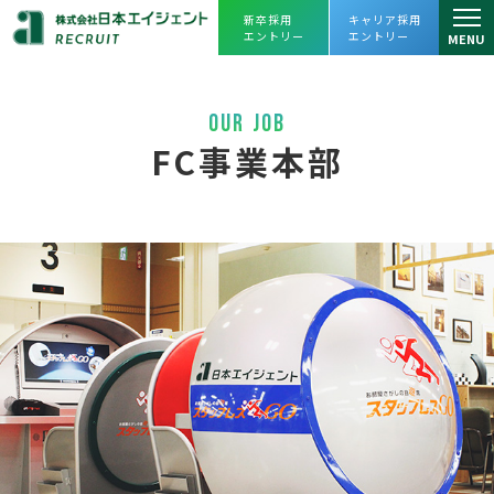
新卒採用
キャリア採用
エントリー
エントリー
MENU
仕事を知る
OUR JOB
仕事を知るトップ
人を知る
FC事業本部
リーシング課
スタッフインタビュー
会社を知る
アセットマネジメント課
プロジェクトストーリー
会社を知るトップ
よくあるご質問
プロパティマネジメント課
企業理念・会社概要
採用情報
売買課
ヒストリー
採用情報トップ
えひめレスQセンター
数字で見る
日本エイジェント
JOIN OUR TEAM
キャリアビジョン・
人財育成
FC事業本部
オフィスツアー
日本エイジェントの未来を一緒に創ってく
福利厚生、
働き方改革への取り組み
経営企画部
れる
仲間を求めています。
agent Awards