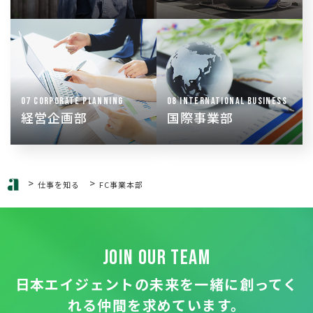
外国籍の方向けの、日
WEB戦略・システム開
本での生活支援サービ
発・広報活動などを中
スを開発
心に事業戦略の立案・
部屋さがしポータ
実施、プロジェクトの
ル“Wagaya Japan”の
推進・管理を行う
運営も行う
07 CORPORATE PLANNING
08 INTERNATIONAL BUSINESS
経営企画部
国際事業部
>
>
仕事を知る
FC事業本部
JOIN OUR TEAM
日本エイジェントの未来を一緒に創ってく
れる
仲間を求めています。