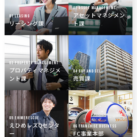
安心で快適な新生活を
案・運用戦略などをト
02 ASSET MANAGEMENT
スタートさせる為の
ータルプランニング
アセットマネジメン
「入口」を担う
01 LEASING
リーシング課
ト課
リノベーション企画・
収益不動産や分譲マン
提案など
ションを主に、不動産
オーナー様の収益最大
全般の売買の斡旋・仲
化を目的とした、空室
03 PROPERTY MANAGEMENT
介
対策を実施
プロパティマネジメ
04 BUY AND SELL
ント課
売買課
24時間365日、入居中
独自のビジネスモデル
のトラブルに対応
の提供を行い、不動産
「お困りごと」解決を
業界にイノベーション
通じて安心で快適な住
05 EHIMERESCUE
を起こす
まいサービスを提供
えひめレスQセンタ
06 FRANCHISE BUSINESS
ー
FC事業本部