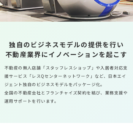
募集要項
みなさんからのご応募お待ちしておりま
国際事業部
代表メッセージ
キャリア採用
す。
新卒採用エントリー
独自のビジネスモデルの提供を行い
不動産業界にイノベーションを起こす
キャリア採用エントリー
不動産の無人店舗「スタッフレスショップ」や入居者対応支
援サービス「レスQセンターネットワーク」など、日本エイ
ジェント独自のビジネスモデルをパッケージ化。
全国の不動産会社とフランチャイズ契約を結び、業務支援や
運用サポートを行います。