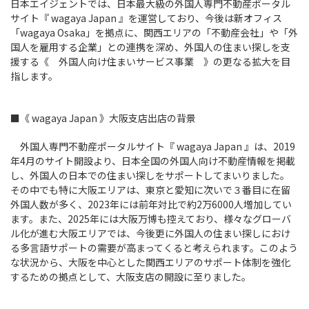
募集要項
日本エイジェントでは、日本最大級の外国人専門不動産ポータル
みなさんからのご応募お待ちしておりま
国際事業部
サイト『 wagaya Japan 』を運営しており、今後は新オフィス
代表メッセージ
キャリア採用
「wagaya Osaka」を拠点に、関西エリアの「不動産会社」や「外
す。
国人を雇用する企業」との連携を深め、外国人の住まい探しを支
援する《 外国人向け住まいサービス事業 》の更なる拡大を目
指します。
新卒採用エントリー
■《 wagaya Japan 》大阪支店出店の背景
外国人専門不動産ポータルサイト『 wagaya Japan 』は、2019
キャリア採用エントリー
年4月のサイト開設より、日本全国の外国人向け不動産情報を掲載
し、外国人の日本での住まい探しをサポートしてまいりました。
その中でも特に大阪エリアは、東京と愛知に次いで３番目に在留
外国人数が多く、2023年には前年対比で約2万6000人増加してい
ます。また、2025年には大阪万博も控えており、様々なグローバ
ル化が進む大阪エリアでは、今後更に外国人の住まい探しにおけ
る多言語サポートの需要が高まってくると考えられます。このよう
な状況から、大阪を中心とした関西エリアのサポート体制を強化
するための拠点として、大阪支店の開設に至りました。