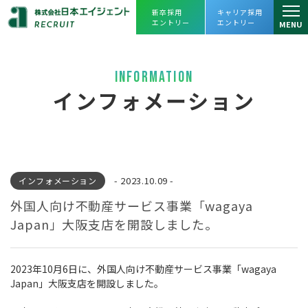
新卒採用
キャリア採用
エントリー
エントリー
MENU
仕事を知る
INFORMATION
仕事を知るトップ
人を知る
インフォメーション
リーシング課
スタッフインタビュー
会社を知る
アセットマネジメント課
プロジェクトストーリー
会社を知るトップ
よくあるご質問
プロパティマネジメント課
- 2023.10.09 -
インフォメーション
企業理念・会社概要
採用情報
売買課
外国人向け不動産サービス事業「wagaya
ヒストリー
採用情報トップ
Japan」大阪支店を開設しました。
えひめレスQセンター
数字で見る
日本エイジェント
JOIN OUR TEAM
キャリアビジョン・
人財育成
FC事業本部
2023年10月6日に、外国人向け不動産サービス事業「wagaya
オフィスツアー
日本エイジェントの未来を一緒に創ってく
福利厚生、
働き方改革への取り組み
Japan」大阪支店を開設しました。
経営企画部
れる
仲間を求めています。
agent Awards