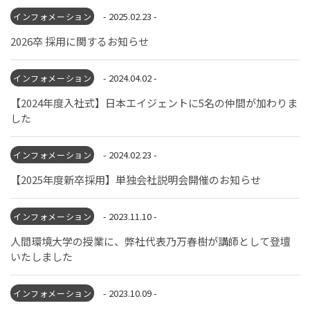
募集要項
みなさんからのご応募お待ちしておりま
国際事業部
- 2025.02.23 -
インフォメーション
代表メッセージ
キャリア採用
す。
2026卒 採用に関するお知らせ
- 2024.04.02 -
インフォメーション
新卒採用エントリー
【2024年度入社式】日本エイジェントに5名の仲間が加わりま
した
キャリア採用エントリー
- 2024.02.23 -
インフォメーション
【2025年度新卒採用】単独会社説明会開催のお知らせ
- 2023.11.10 -
インフォメーション
人間環境大学の授業に、弊社代表乃万春樹が講師として登壇
いたしました
- 2023.10.09 -
インフォメーション