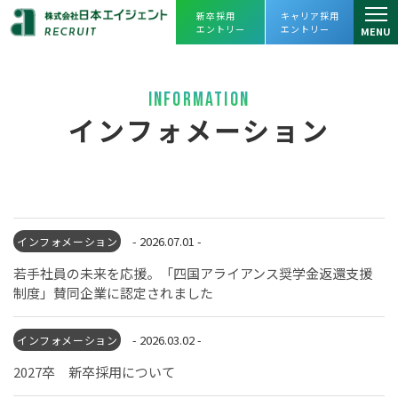
新卒採用
キャリア採用
エントリー
エントリー
MENU
仕事を知る
INFORMATION
仕事を知るトップ
人を知る
インフォメーション
リーシング課
スタッフインタビュー
会社を知る
アセットマネジメント課
プロジェクトストーリー
会社を知るトップ
よくあるご質問
プロパティマネジメント課
企業理念・会社概要
- 2026.07.01 -
インフォメーション
採用情報
売買課
若手社員の未来を応援。「四国アライアンス奨学金返還支援
ヒストリー
採用情報トップ
制度」賛同企業に認定されました
えひめレスQセンター
数字で見る
日本エイジェント
JOIN OUR TEAM
キャリアビジョン・
人財育成
FC事業本部
- 2026.03.02 -
インフォメーション
オフィスツアー
日本エイジェントの未来を一緒に創ってく
福利厚生、
働き方改革への取り組み
2027卒 新卒採用について
経営企画部
れる
仲間を求めています。
agent Awards