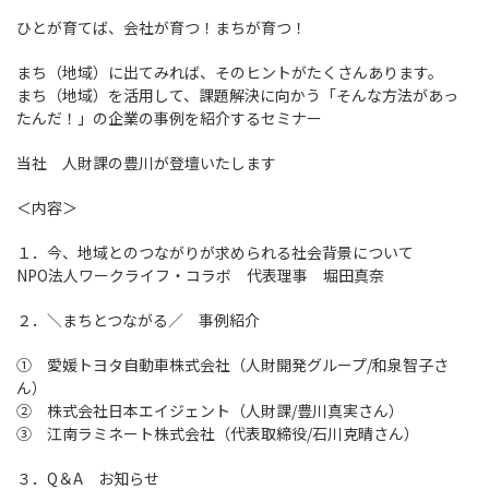
募集要項
みなさんからのご応募お待ちしておりま
国際事業部
ひとが育てば、会社が育つ！まちが育つ！
代表メッセージ
キャリア採用
す。
まち（地域）
に出てみれば、そのヒントがたくさんあります。
まち（地域）
を活用して、課題解決に向かう「そんな方法があっ
たんだ！」の企業の事例を紹介するセミナー
新卒採用エントリー
当社 人財課の豊川が登壇いたします
＜内容＞
キャリア採用エントリー
１．今、地域とのつながりが求められる社会背景について
NPO法人ワークライフ・コラボ 代表理事 堀田真奈
２．＼まちとつながる／ 事例紹介
① 愛媛トヨタ自動車株式会社（人財開発グループ/和泉智子さ
ん）
② 株式会社日本エイジェント（人財課/豊川真実さん）
③ 江南ラミネート株式会社（代表取締役/石川克晴さん）
３．Q＆A お知らせ