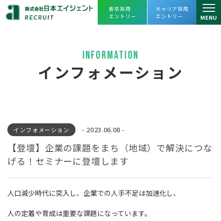
新卒採用
キャリア採用
エントリー
エントリー
MENU
仕事を知る
INFORMATION
仕事を知るトップ
人を知る
インフォメーション
リーシング課
スタッフインタビュー
会社を知る
アセットマネジメント課
プロジェクトストーリー
会社を知るトップ
よくあるご質問
プロパティマネジメント課
- 2023.06.08 -
インフォメーション
企業理念・会社概要
採用情報
売買課
【登壇】企業の課題をまち（地域）で解決につな
ヒストリー
採用情報トップ
げる！セミナーに登壇します
えひめレスQセンター
数字で見る
日本エイジェント
JOIN OUR TEAM
キャリアビジョン・
人財育成
FC事業本部
人口減少時代に突入し、企業での人手不足は加速化し、
オフィスツアー
日本エイジェントの未来を一緒に創ってく
福利厚生、
働き方改革への取り組み
経営企画部
人の定着や育成は重要な課題になっています。
れる
仲間を求めています。
agent Awards