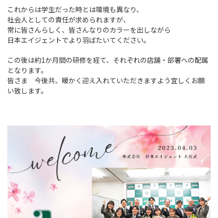
募集要項
みなさんからのご応募お待ちしておりま
国際事業部
これからは学生だった時とは環境も異なり、
代表メッセージ
社会人としての責任が求められますが、
キャリア採用
す。
常に皆さんらしく、皆さんなりのカラーを出しながら
日本エイジェントでより羽ばたいてください。
この後は約1か月間の研修を経て、それぞれの店舗・部署への配属
新卒採用エントリー
となります。
皆さま 今後共、暖かく迎え入れていただきますよう宜しくお願
い致します。
キャリア採用エントリー