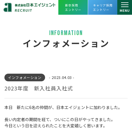
新卒採用
キャリア採用
エントリー
エントリー
MENU
仕事を知る
INFORMATION
仕事を知るトップ
人を知る
インフォメーション
リーシング課
スタッフインタビュー
会社を知る
アセットマネジメント課
プロジェクトストーリー
会社を知るトップ
よくあるご質問
プロパティマネジメント課
- 2023.04.03 -
インフォメーション
企業理念・会社概要
採用情報
売買課
2023年度 新入社員入社式
ヒストリー
採用情報トップ
えひめレスQセンター
数字で見る
日本エイジェント
本日 新たに6名の仲間が、日本エイジェントに加わりました。
JOIN OUR TEAM
キャリアビジョン・
人財育成
FC事業本部
オフィスツアー
長い内定者の期間を経て、ついにこの日がやってきました。
日本エイジェントの未来を一緒に創ってく
福利厚生、
働き方改革への取り組み
経営企画部
今日という日を迎えられたことを大変嬉しく思います。
れる
仲間を求めています。
agent Awards