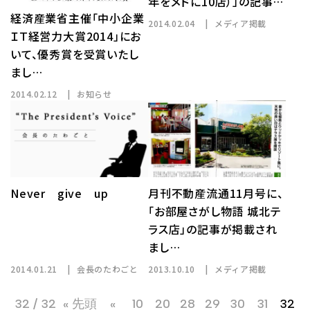
年をメドに10店）」の記事…
経済産業省主催「中小企業
2014.02.04
メディア掲載
ＩＴ経営力大賞2014」にお
いて、優秀賞を受賞いたし
まし…
2014.02.12
お知らせ
Never give up
月刊不動産流通11月号に、
「お部屋さがし物語 城北テ
ラス店」の記事が掲載され
まし…
2014.01.21
会長のたわごと
2013.10.10
メディア掲載
32 / 32
« 先頭
«
10
20
28
29
30
31
32