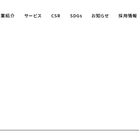
事業紹介
サービス
CSR
SDGs
お知らせ
採用情報
Business
賃貸仲介事業
賃貸管理事業
不動産売買事業
国際事業
（wagaya Japan）