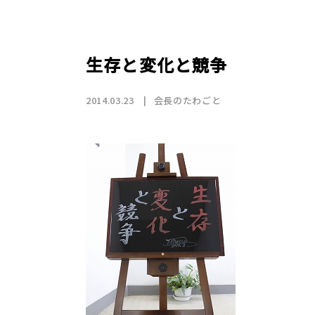
店舗情報
CSR
トップメッセージ
賃貸仲介事業
SDGs
採用情報
沿革
国際事業（wagaya Japan）
生存と変化と競争
お知らせ
2014.03.23
会長のたわごと
フランチャイズ事業
お部屋探しの