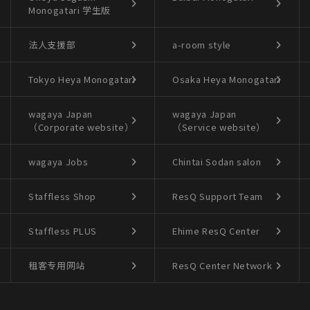
Monogatari
学生版
法人支援部
a-room style
Tokyo Heya Monogatari
Osaka Heya Monogatari
wagaya Japan
wagaya Japan
（Corporate website）
（Service website）
wagaya Jobs
Chintai Sodan salon
Staffless Shop
ResQ Support Team
Staffless PLUS
Ehime ResQ Center
租客专用网站
ResQ Center Network