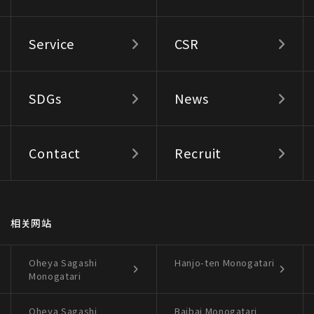
Service
CSR
SDGs
News
Contact
Recruit
相关网站
Oheya Sagashi
Hanjo-ten Monogatari
Monogatari
Oheya Sagashi
Baibai Monogatari