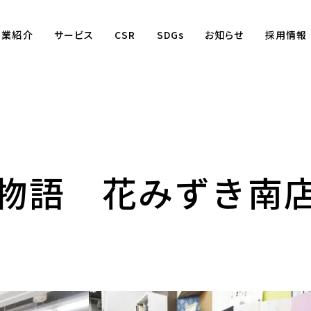
事業紹介
サービス
CSR
SDGs
お知らせ
採用情報
物語 花みずき南
Business
賃貸仲介事業
賃貸管理事業
不動産売買事業
国際事業
（wagaya Japan）