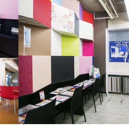
個人情報保護方針
概要
産売買事業
DXの取り組みについて
ッフレス事業
入居者様専用サイト