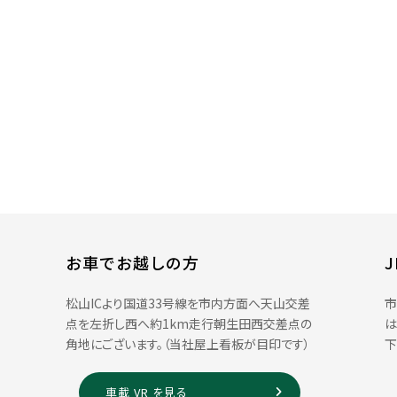
お車でお越しの方
松山ICより国道33号線を市内方面へ天山交差
市
点を左折し西へ約1km走行朝生田西交差点の
は
角地にございます。（当社屋上看板が目印です）
下
車載 VR を見る