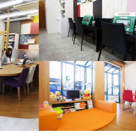
企業理念
賃貸管理事業
会社
不動
レスQ事業
スタッフレス事業
店舗情報
レスQ事業
スタ
フランチャイズ事業
資産運用事業
資産運用事業
お客様へ