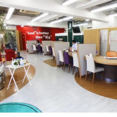
店舗情報
CSR
トップメッセージ
賃貸仲介事業
SDGs
採用情報
沿革
国際事業（wagaya Japan）
お知らせ
フランチャイズ事業
お部屋探しの