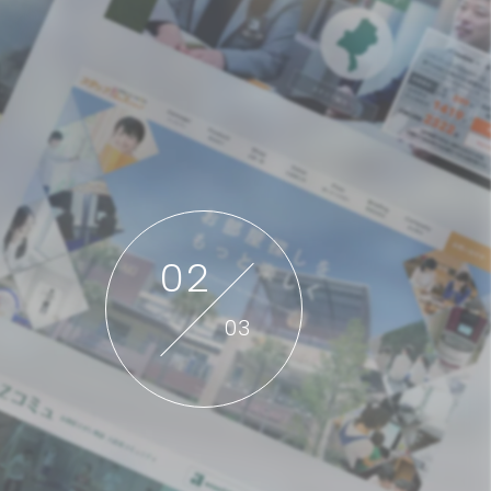
個人情報保護方針
概要
産売買事業
DXの取り組みについて
ッフレス事業
2
入居者様専用サイト
3