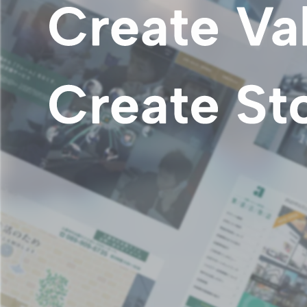
店舗情報
CSR
トップメッセージ
賃貸仲介事業
SDGs
採用情報
沿革
国際事業（wagaya Japan）
お知らせ
フランチャイズ事業
お部屋探しの