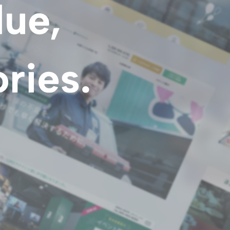
企業理念
賃貸管理事業
会社
不動
レスQ事業
スタッフレス事業
店舗情報
レスQ事業
スタ
フランチャイズ事業
資産運用事業
資産運用事業
お客様へ