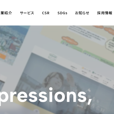
事業紹介
サービス
CSR
SDGs
お知らせ
採用情報
Business
賃貸仲介事業
賃貸管理事業
不動産売買事業
国際事業
（wagaya Japan）