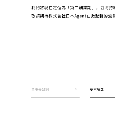
我們將現在定位為「第二創業期」，並將持
敬請期待株式會社日本Agent在掀起新的
董事長致詞
基本理念