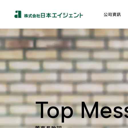
公司資訊
About us
Top Mes
董事長致詞
基本理念
公司概要
歷史