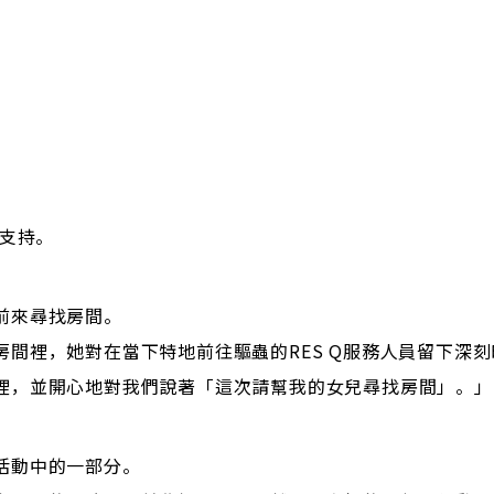
的支持。
前來尋找房間。
間裡，她對在當下特地前往驅蟲的RES Q服務人員留下深
裡，並開心地對我們說著「這次請幫我的女兒尋找房間」。」
活動中的一部分。