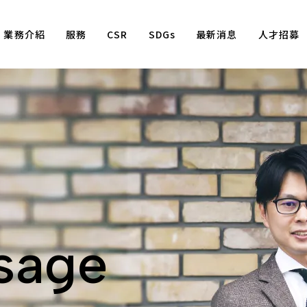
業務介紹
服務
CSR
SDGs
最新消息
人才招募
Business
sage
租賃仲介業務
租賃管理業務
房地產買賣業務
國際業務
（wagaya Japan）