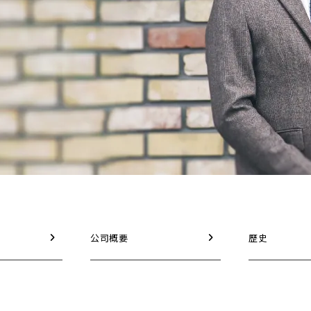
基本理念
租賃管理業務
公司
房地
RES Q業務
無人店鋪業務
店鋪情報
RES Q業務
無人
連鎖加盟業務
資產運用業務
資產運用業務
客人
公司概要
歷史