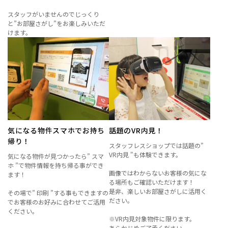
スタッフがいませんのでじっくり
と”お部屋さがし”をお楽しみいただ
けます。
気になる物件スマホでお持ち
話題のVR内見！
帰り！
スタッフレスショップでは話題の”
VR内見 "も体験できます。
気になる物件が見つかったら” スマ
ホ ”で物件情報を持ち帰る事ができ
画像ではわからないお客様の気にな
ます！
る場所もご確認いただけます！
是非、楽しいお部屋さがしに活用く
その場で” 印刷 ”する事もできますの
ださい。
でお客様のお好みに合わせてご活用
ください。
※VR内見対象物件に限ります。
あらかじめご了承ください。