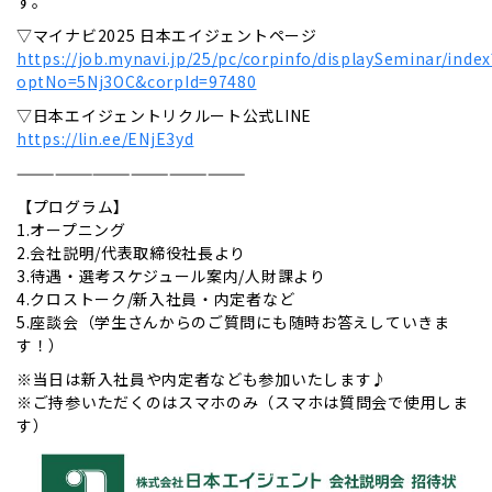
す。
▽マイナビ2025 日本エイジェントページ
https://job.mynavi.jp/25/pc/corpinfo/displaySeminar/index
optNo=5Nj3OC&corpId=97480
▽日本エイジェントリクルート公式LINE
https://lin.ee/ENjE3yd
——————————————————
【プログラム】
1.オープニング
2.会社説明/代表取締役社長より
3.待遇・選考スケジュール案内/人財課より
4.クロストーク/新入社員・内定者など
5.座談会（学生さんからのご質問にも随時お答えしていきま
す！）
※当日は新入社員や内定者なども参加いたします♪
※ご持参いただくのはスマホのみ（スマホは質問会で使用しま
す）