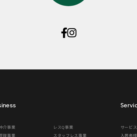
iness
Servi
仲介事業
レスQ事業
サービ
管理事業
スタッフレス事業
入居者