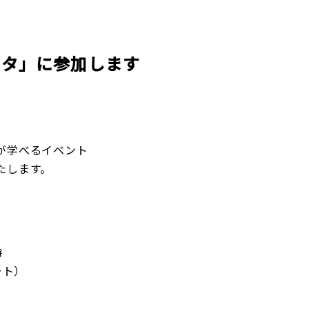
企業理念
賃貸管理事業
会社
不動
レスQ事業
スタッフレス事業
店舗情報
レスQ事業
スタ
フランチャイズ事業
資産運用事業
スタ」に参加します
資産運用事業
が学べるイベント
たします。
お客様へ
時
ート）