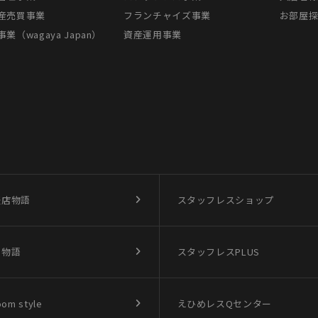
産売買事業
フランチャイズ事業
お部屋
業（wagaya Japan）
資産運用事業
盛店物語
スタッフレスショップ
買物語
スタッフレスPLUS
oom style
えひめレスQセンター