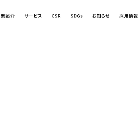
事業紹介
サービス
CSR
SDGs
お知らせ
採用情報
Business
賃貸仲介事業
賃貸管理事業
不動産売買事業
国際事業
（wagaya Japan）