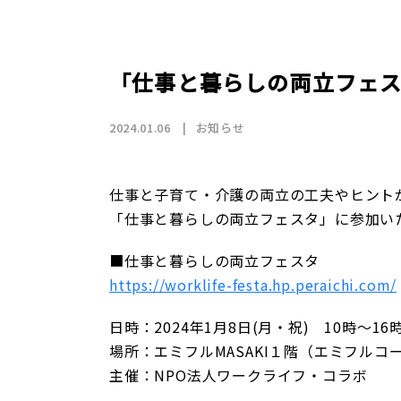
店舗情報
CSR
トップメッセージ
賃貸仲介事業
SDGs
採用情報
沿革
国際事業（wagaya Japan）
「仕事と暮らしの両立フェ
お知らせ
2024.01.06
お知らせ
フランチャイズ事業
仕事と子育て・介護の両立の工夫やヒント
「仕事と暮らしの両立フェスタ」に参加い
お部屋探しの
■仕事と暮らしの両立フェスタ
https://worklife-festa.hp.peraichi.com/
日時：2024年1月8日(月・祝) 10時～16
場所：エミフルMASAKI１階（エミフルコ
主催：NPO法人ワークライフ・コラボ