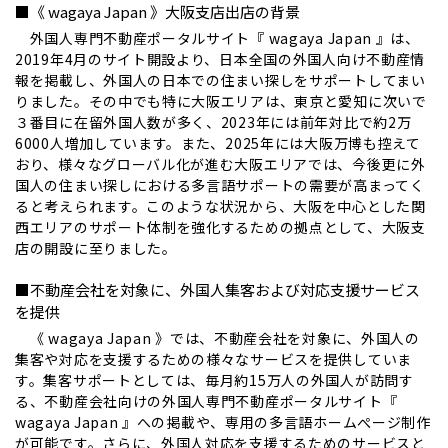
■《 wagaya Japan 》大阪支店出店の背景
外国人専門不動産ポータルサイト『 wagaya Japan 』は、
2019年4月のサイト開設より、日本全国の外国人向け不動産情
報を掲載し、外国人の日本での住まい探しをサポートしてまい
りました。その中でも特に大阪エリアは、東京と愛知に次いで
３番目に在留外国人数が多く、2023年には前年対比で約2万
6000人増加しています。また、2025年には大阪万博も控えて
おり、様々なグローバル化が進む大阪エリアでは、今後更に外
国人の住まい探しにおける多言語サポートの需要が高まってく
ると考えられます。このような状況から、大阪を中心とした関
西エリアのサポート体制を強化するための拠点として、大阪支
店の開設に至りました。
■不動産会社を対象に、外国人集客および対応支援サービス
を提供
《 wagaya Japan 》では、不動産会社を対象に、外国人の
集客や対応を支援するための様々なサービスを提供していま
す。集客サポートとしては、毎月約15万人の外国人が訪問す
る、不動産会社向けの外国人専門不動産ポータルサイト『
wagaya Japan 』への掲載や、専用の多言語ホームぺージ制作
が可能です。さらに、外国人対応を支援するためのサービスと