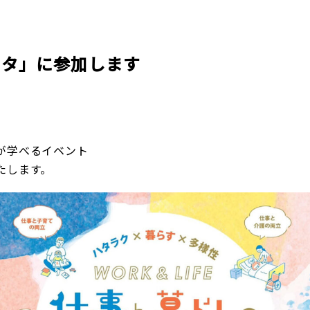
企業理念
賃貸管理事業
会社
不動
レスQ事業
スタッフレス事業
店舗情報
レスQ事業
スタ
フランチャイズ事業
資産運用事業
スタ」に参加します
資産運用事業
が学べるイベント
たします。
お客様へ