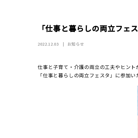
店舗情報
CSR
トップメッセージ
賃貸仲介事業
SDGs
採用情報
沿革
国際事業（wagaya Japan）
「仕事と暮らしの両立フェ
お知らせ
2022.12.03
お知らせ
フランチャイズ事業
仕事と子育て・介護の両立の工夫やヒント
「仕事と暮らしの両立フェスタ」に参加い
お部屋探しの