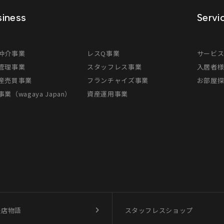
iness
Servi
仲介事業
レスQ事業
サービ
管理事業
スタッフレス事業
入居者
産売買事業
フランチャイズ事業
お部屋
業（wagaya Japan）
資産運用事業
盛店物語
スタッフレスショップ