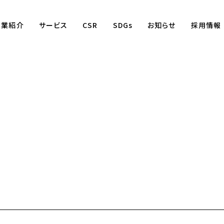
事業紹介
サービス
CSR
SDGs
お知らせ
採用情報
Business
賃貸仲介事業
賃貸管理事業
不動産売買事業
国際事業
（wagaya Japan）