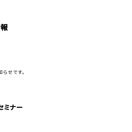
企業理念
賃貸管理事業
会社
不動
レスQ事業
スタッフレス事業
店舗情報
レスQ事業
スタ
フランチャイズ事業
資産運用事業
情報
資産運用事業
知らせです。
お客様へ
セミナー