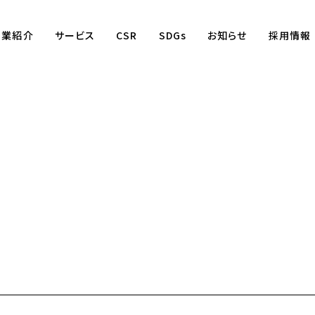
事業紹介
サービス
CSR
SDGs
お知らせ
採用情報
Business
賃貸仲介事業
賃貸管理事業
不動産売買事業
国際事業
（wagaya Japan）