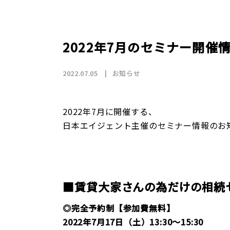
店舗情報
CSR
トップメッセージ
賃貸仲介事業
SDGs
採用情報
沿革
国際事業（wagaya Japan）
2022年7月のセミナー開催
お知らせ
2022.07.05
お知らせ
フランチャイズ事業
2022年7月に開催する、
日本エイジェント主催のセミナー情報のお
お部屋探しの
/
■賃貸大家さんの為だけの相続
◎完全予約制【参加費無料】
2022年
7月17日（土）13:30～15:30