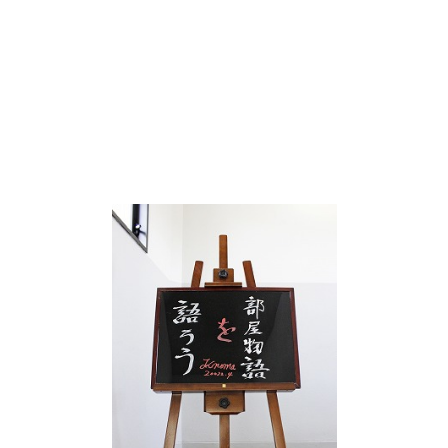
企業理念
賃貸管理事業
会社
不動
レスQ事業
スタッフレス事業
店舗情報
レスQ事業
スタ
フランチャイズ事業
資産運用事業
資産運用事業
お客様へ