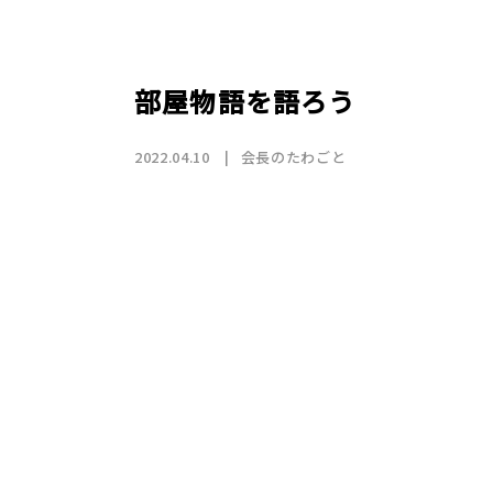
店舗情報
CSR
トップメッセージ
賃貸仲介事業
SDGs
採用情報
沿革
国際事業（wagaya Japan）
部屋物語を語ろう
お知らせ
2022.04.10
会長のたわごと
フランチャイズ事業
お部屋探しの