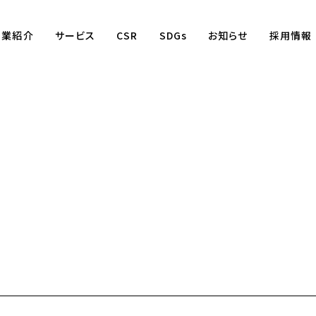
事業紹介
サービス
CSR
SDGs
お知らせ
採用情報
Business
賃貸仲介事業
賃貸管理事業
不動産売買事業
国際事業
（wagaya Japan）