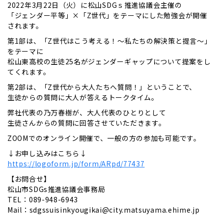
2022年3月22日（火）に松山SDGｓ推進協議会主催の
「ジェンダー平等」×「Z世代」をテーマにした勉強会が開催
されます。
第1部は、「Z世代はこう考える！～私たちの解決策と提言～」
をテーマに
松山東高校の生徒25名がジェンダーギャップについて提案をし
てくれます。
第2部は、「Z世代から大人たちへ質問！」ということで、
生徒からの質問に大人が答えるトークタイム。
弊社代表の乃万春樹が、大人代表のひとりとして
生徒さんからの質問に回答させていただきます。
ZOOMでのオンライン開催で、一般の方の参加も可能です。
↓お申し込みはこちら↓
https://logoform.jp/form/ARpd/77437
【お問合せ】
松山市SDGs推進協議会事務局
TEL：089-948-6943
Mail：sdgssuisinkyougikai@city.matsuyama.ehime.jp