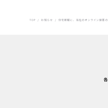
TOP
/
お知らせ
/
住宅新報に、当社のオンライン接客の
各