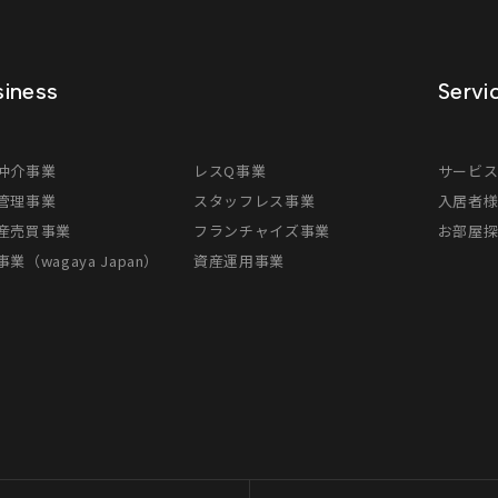
iness
Servi
仲介事業
レスQ事業
サービ
管理事業
スタッフレス事業
入居者
産売買事業
フランチャイズ事業
お部屋
業（wagaya Japan）
資産運用事業