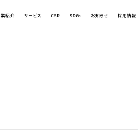
事業紹介
サービス
CSR
SDGs
お知らせ
採用情報
Business
賃貸仲介事業
賃貸管理事業
不動産売買事業
国際事業
（wagaya Japan）