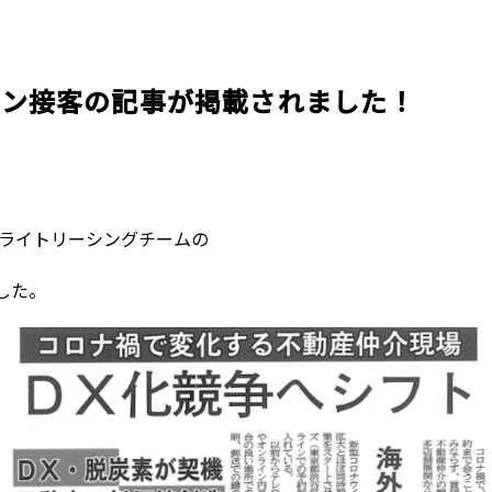
企業理念
賃貸管理事業
会社
不動
レスQ事業
スタッフレス事業
店舗情報
レスQ事業
スタ
フランチャイズ事業
資産運用事業
イン接客の記事が掲載されました！
資産運用事業
テライトリーシングチームの
した。
お客様へ