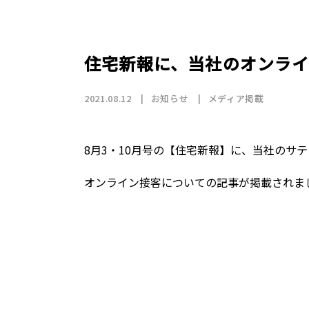
店舗情報
CSR
トップメッセージ
賃貸仲介事業
SDGs
採用情報
沿革
国際事業（wagaya Japan）
住宅新報に、当社のオンラ
お知らせ
2021.08.12
お知らせ
メディア掲載
フランチャイズ事業
8月3・10月号の【住宅新報】に、当社のサ
オンライン接客についての記事が掲載されま
お部屋探しの