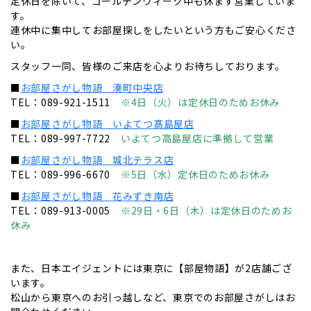
定休日を除いて、ゴールデンウィーク中も休まず営業していま
す。
連休中に集中してお部屋探しをしたいという方もご安心くださ
い。
スタッフ一同、皆様のご来店を心よりお待ちしております。
■
お部屋さがし物語 湊町中央店
TEL：089-921-1511
※4日（火）は定休日のためお休み
■
お部屋さがし物語 いよてつ髙島屋店
TEL：089-997-7722
いよてつ高島屋店に準拠して営業
■
お部屋さがし物語 城北テラス店
TEL：089-996-6670
※5日（水）定休日のためお休み
■
お部屋さがし物語 花みずき南店
TEL：089-913-0005
※29日・6日（木）は定休日のためお
休み
＿
また、日本エイジェントには東京に【部屋物語】が2店舗ござ
います。
松山から東京へのお引っ越しなど、東京でのお部屋さがしはお