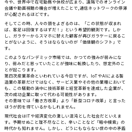
今や、世界中で在宅勤務や休校が広まり、遠隔でのオンライン
会議や動画視聴の機会が増えたことで,通信ネットワークの停滞
が心配されるほどです。
そしてこの時、人々の頭をよぎるのは、「この状態が収まれ
ば、客足は回復するはずだ！」という希望的観測です。しか
し、ガラケーからスマホに替えた顧客が再びガラケーに戻るこ
とがないように、そうはならないのが「価値観のシフト」で
す。
このようなパンデミック市場では、かつての強みが弱みにな
り、弱みだと思っていたことが強味に転換したり、想定外のこ
とが起こります。
第四次産業革命といわれている今日ですが、IoTやAIによる製
造業の革新だけではなく、サービス業やその他の業種において
も、この騒動の渦中に技術革新と経営革新を達成した企業が、
次の成功企業に取って代わる可能性があります。
その意味では「働き方改革」より「新型コロナ改革」と言った
ほうが的を得ているかもしれません。
現代社会はITや経済変化の激しい混沌とした社会だといえま
す。予期せぬこと理不尽なこと、辛いことなど「暗中模索」の
時代かも知れません。しかし、どうにもならない世の中の矛盾