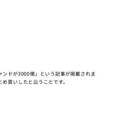
個人情報保護方針
概要
産売買事業
DXの取り組みについて
ッフレス事業
ンドが3000億」という記事が掲載されま
とめ買いしたと云うことです。
入居者様専用サイト