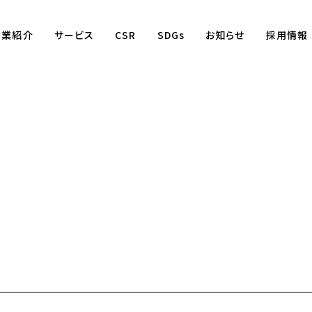
事業紹介
サービス
CSR
SDGs
お知らせ
採用情報
Business
賃貸仲介事業
賃貸管理事業
不動産売買事業
国際事業
（wagaya Japan）