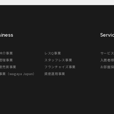
iness
Servi
仲介事業
レスQ事業
サービ
管理事業
スタッフレス事業
入居者
産売買事業
フランチャイズ事業
お部屋
業（wagaya Japan）
資産運用事業