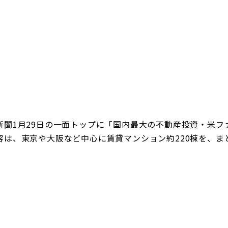
企業理念
賃貸管理事業
会社
不動
レスQ事業
スタッフレス事業
店舗情報
レスQ事業
スタ
フランチャイズ事業
資産運用事業
資産運用事業
新聞1月29日の一面トップに「国内最大の不動産投資・米ファ
容は、東京や大阪など中心に賃貸マンション約220棟を、ま
お客様へ