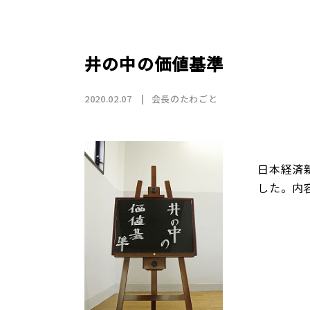
店舗情報
CSR
トップメッセージ
賃貸仲介事業
SDGs
採用情報
沿革
国際事業（wagaya Japan）
井の中の価値基準
お知らせ
2020.02.07
会長のたわごと
フランチャイズ事業
日本経済
した。内
お部屋探しの