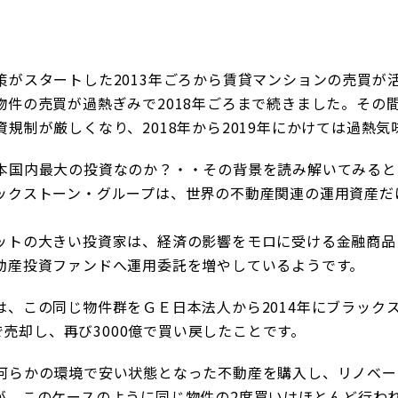
策がスタートした2013年ごろから賃貸マンションの売買が
物件の売買が過熱ぎみで2018年ごろまで続きました。その
規制が厳しくなり、2018年から2019年にかけては過熱
本国内最大の投資なのか？・・その背景を読み解いてみると
ックストーン・グループは、世界の不動産関連の運用資産だ
ットの大きい投資家は、経済の影響をモロに受ける金融商品
動産投資ファンドへ運用委託を増やしているようです。
、この同じ物件群をＧＥ日本法人から2014年にブラックス
億で売却し、再び3000億で買い戻したことです。
何らかの環境で安い状態となった不動産を購入し、リノベー
が、このケースのように同じ物件の2度買いはほとんど行わ