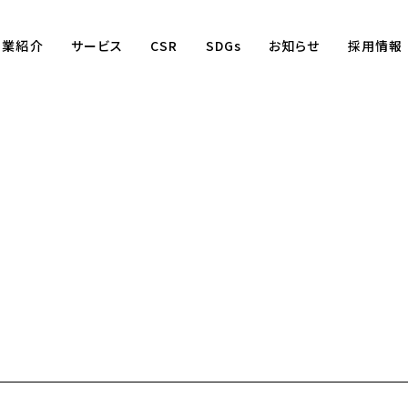
事業紹介
サービス
CSR
SDGs
お知らせ
採用情報
Business
賃貸仲介事業
賃貸管理事業
不動産売買事業
国際事業
（wagaya Japan）