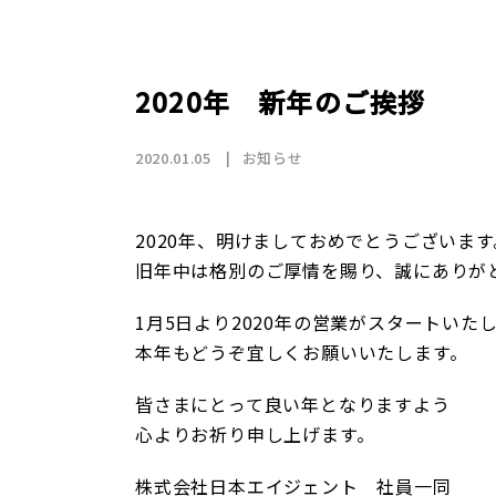
店舗情報
CSR
トップメッセージ
賃貸仲介事業
SDGs
採用情報
沿革
国際事業（wagaya Japan）
2020年 新年のご挨拶
お知らせ
2020.01.05
お知らせ
フランチャイズ事業
2020年、明けましておめでとうございます
旧年中は格別のご厚情を賜り、誠にありが
お部屋探しの
1月5日より2020年の営業がスタートいた
本年もどうぞ宜しくお願いいたします。
皆さまにとって良い年となりますよう
心よりお祈り申し上げます。
株式会社日本エイジェント 社員一同