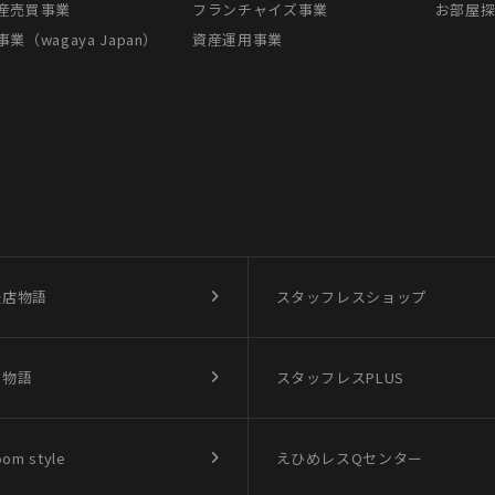
産売買事業
フランチャイズ事業
お部屋
業（wagaya Japan）
資産運用事業
盛店物語
スタッフレスショップ
買物語
スタッフレスPLUS
oom style
えひめレスQセンター