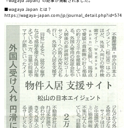
『wagaya Japan』の記事が掲載されました。
■wagaya Japan とは？
https://wagaya-japan.com/jp/journal_detail.php?id=574