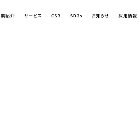
事業紹介
サービス
CSR
SDGs
お知らせ
採用情報
Business
賃貸仲介事業
賃貸管理事業
不動産売買事業
国際事業
（wagaya Japan）