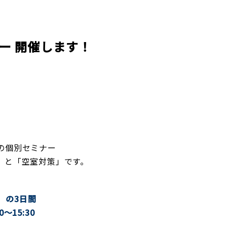
企業理念
賃貸管理事業
会社
不動
レスQ事業
スタッフレス事業
店舗情報
レスQ事業
スタ
フランチャイズ事業
資産運用事業
ー 開催します！
資産運用事業
お客様へ
の個別セミナー
」と「空室対策」です。
 の3日間
～15:30