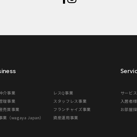
iness
Servi
仲介事業
レスQ事業
サービ
管理事業
スタッフレス事業
入居者
産売買事業
フランチャイズ事業
お部屋
業（wagaya Japan）
資産運用事業