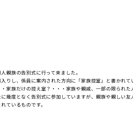
企業理念
賃貸管理事業
会社
不動
レスQ事業
スタッフレス事業
店舗情報
レスQ事業
スタ
フランチャイズ事業
資産運用事業
資産運用事業
知人親族の告別式に行って来ました。
場入りし、係員に案内された方向に「家族控室」と書かれて
お客様へ
・・家族だけの控え室？・・・家族や親戚、一部の限られた
去に幾度となく告別式に参加していますが、親族や親しい友
まれているものです。