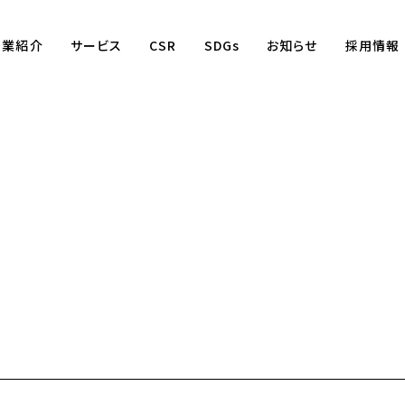
事業紹介
サービス
CSR
SDGs
お知らせ
採用情報
Business
賃貸仲介事業
賃貸管理事業
不動産売買事業
国際事業
（wagaya Japan）