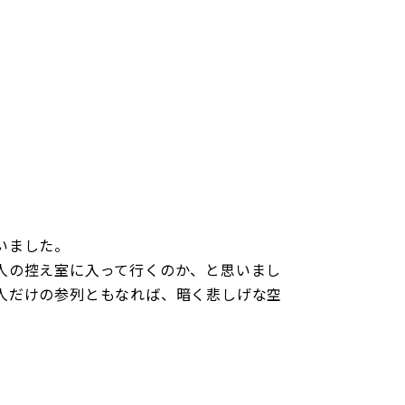
個人情報保護方針
概要
産売買事業
DXの取り組みについて
ッフレス事業
いました。
入居者様専用サイト
人の控え室に入って行くのか、と思いまし
人だけの参列ともなれば、暗く悲しげな空