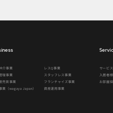
iness
Servi
仲介事業
レスQ事業
サービ
管理事業
スタッフレス事業
入居者
産売買事業
フランチャイズ事業
お部屋
業（wagaya Japan）
資産運用事業