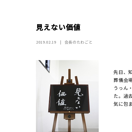
店舗情報
CSR
トップメッセージ
賃貸仲介事業
SDGs
採用情報
沿革
国際事業（wagaya Japan）
見えない価値
お知らせ
2019.02.19
会長のたわごと
フランチャイズ事業
先日、
葬儀会
お部屋探しの
うっん
た。過
気に包