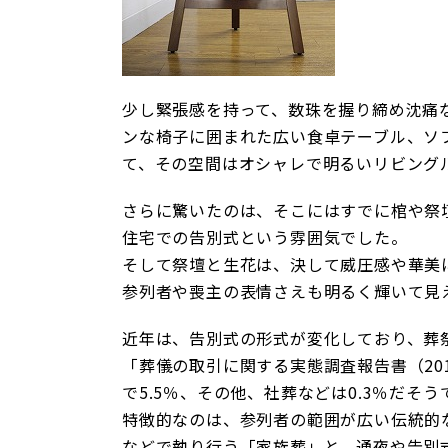
少し緊張感を持って、数珠を握り締め沈痛
ンな椅子に囲まれた広い食卓テーブル、ソ
て、その空間はオシャレで明るいリビング
さらに驚いたのは、そこにはすでに棺や祭
住宅での告別式という雰囲気でした。
そして祭壇と生花は、決して威圧感や華美
参列者や喪主の表情さえも明るく輝いて見
近年は、告別式の形式が変化しており、葬
「葬儀の取引に関する実態調査報告書（201
で5.5％、その他、社葬などは0.3％だそう
特徴的なのは、参列者の範囲が広い伝統的
などで執り行う「家族葬」と、通夜や告別