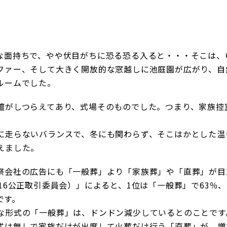
な面持ちで、やや伏目がちに恐る恐る入ると・・・そこは、
ファー、そして大きく開放的な窓越しに池庭園が広がり、自
ルームでした。
壇がしつらえてあり、式場そのものでした。つまり、家族控
に走らないバランスで、冬にも関わらず、そこはかとした温
えました。
祭会社の広告にも「一般葬」より「家族葬」や「直葬」が目
6公正取引委員会）」によると、1位は「一般葬」で63％、2
です。
な形式の「一般葬」は、ドンドン減少しているとのことです
式は無しで家族だけが出席して火葬だけ行う「直葬」が、増