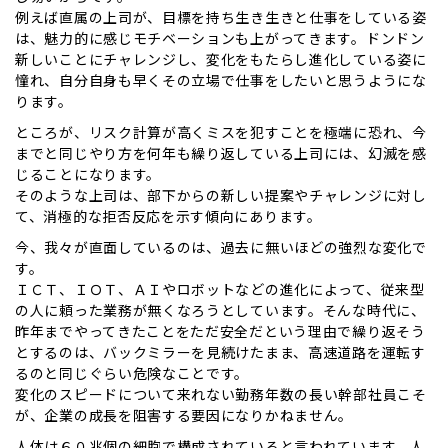
例えば直属の上司が、目標を持ち生き生きと仕事をしている姿
は、魅力的に感じモチベーションも上がってきます。ドンドン
新しいことにチャレンジし、変化をもたらし進化している姿に
憧れ、自分自身も早くその立場で仕事をしたいと思うようにな
ります。
ところが、リスク計算が高くミスを犯すことを極端に恐れ、今
までと同じやり方を何年も繰り返している上司には、幻滅を感
じることになります。
そのような上司は、部下からの新しい提案やチャレンジに対し
て、消極的な拒否反応を示す傾向にあります。
今、我々が直面しているのは、過去に無いほどの強烈な変化で
す。
ＩＣＴ、ＩＯＴ、ＡＩやロボットなどの進化によって、従来型
の人に頼った業務が無くなろうとしています。そんな時代に、
昨年までやってきたことをただ安全だという理由で繰り返そう
とするのは、バックミラーを見続けたまま、高速道路を運転す
るのと同じぐらい危険なことです。
変化のスピードについて来れない勤務年数の長い幹部社員こそ
が、企業の成長を阻害する要因になりかねません。
人体は６０兆個の細胞で構成されていると言われています。人