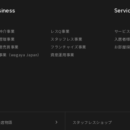
iness
Servi
仲介事業
レスQ事業
サービ
管理事業
スタッフレス事業
入居者
産売買事業
フランチャイズ事業
お部屋
業（wagaya Japan）
資産運用事業
盛店物語
スタッフレスショップ