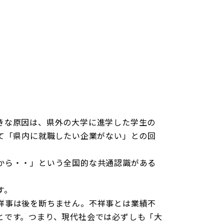
個人情報保護方針
概要
産売買事業
DXの取り組みについて
ッフレス事業
きな原因は、県外の大学に進学した学生の
て「県内に就職したい企業がない」との回
入居者様専用サイト
から・・」という全国的な共通認識がある
す。
祥事は後を断ちません。不祥事とは業績不
とです。つまり、現代社会では必ずしも「大