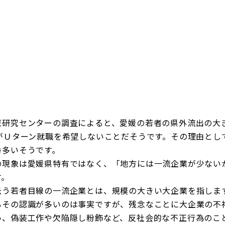
企業理念
賃貸管理事業
会社
不動
レスQ事業
スタッフレス事業
店舗情報
レスQ事業
スタ
フランチャイズ事業
資産運用事業
資産運用事業
域研究センターの調査によると、愛媛の若者の県外流出の大
％がＵターン就職を希望しないことだそうです。その理由とし
お客様へ
番多いそうです。
の現象は愛媛県特有ではなく、「地方には一流企業が少ない
す。
云う若者目線の一流企業とは、規模の大きい大企業を指しま
もその認識が多いのは事実ですが、残念なことに大企業の不
い、偽装工作や欠陥隠し粉飾など、反社会的な不正行為のこ