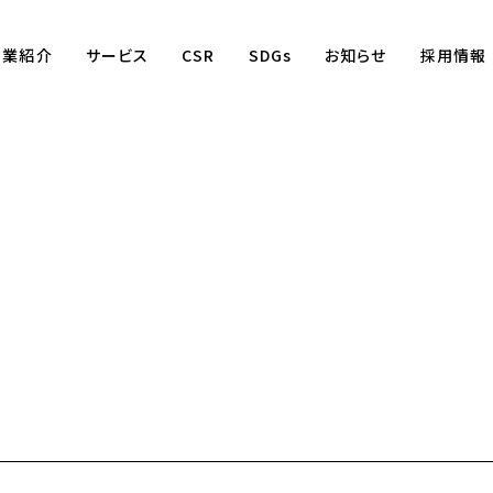
事業紹介
サービス
CSR
SDGs
お知らせ
採用情報
Business
賃貸仲介事業
賃貸管理事業
不動産売買事業
国際事業
（wagaya Japan）