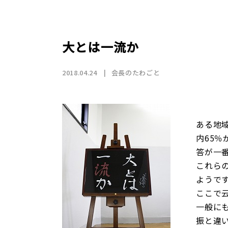
店舗情報
CSR
トップメッセージ
賃貸仲介事業
SDGs
採用情報
沿革
国際事業（wagaya Japan）
大とは一流か
お知らせ
2018.04.24
会長のたわごと
フランチャイズ事業
ある地
内65
お部屋探しの
答が一
これら
ようで
ここで
一般に
振と違