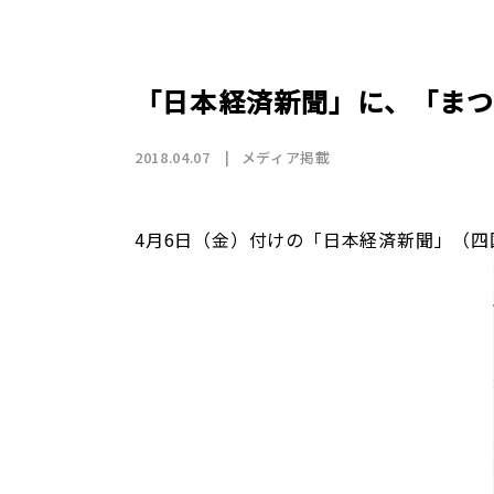
店舗情報
CSR
トップメッセージ
賃貸仲介事業
SDGs
採用情報
沿革
国際事業（wagaya Japan）
「日本経済新聞」に、「ま
お知らせ
2018.04.07
メディア掲載
フランチャイズ事業
4月6日（金）付けの「日本経済新聞」（
お部屋探しの