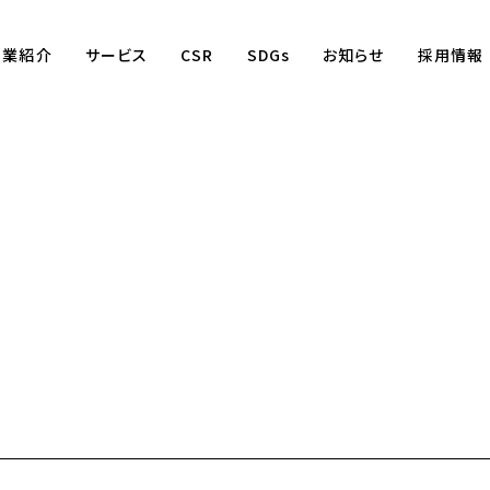
事業紹介
サービス
CSR
SDGs
お知らせ
採用情報
Business
賃貸仲介事業
賃貸管理事業
不動産売買事業
国際事業
（wagaya Japan）