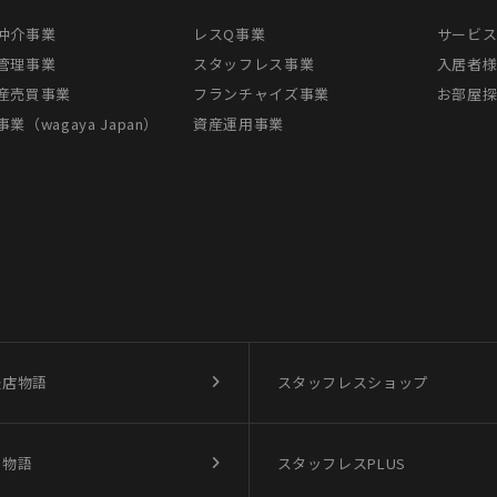
仲介事業
レスQ事業
サービ
管理事業
スタッフレス事業
入居者
産売買事業
フランチャイズ事業
お部屋
業（wagaya Japan）
資産運用事業
盛店物語
スタッフレスショップ
買物語
スタッフレスPLUS