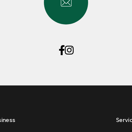
iness
Servi