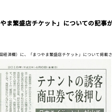
企業理念
賃貸管理事業
会社
不動
レスQ事業
スタッフレス事業
店舗情報
レスQ事業
スタ
フランチャイズ事業
資産運用事業
つやま繁盛店チケット」についての記事
資産運用事業
四国経済欄）に、「まつやま繁盛店チケット」について掲載
お客様へ