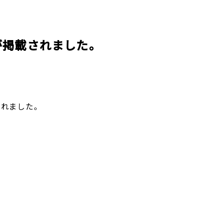
個人情報保護方針
概要
産売買事業
DXの取り組みについて
ッフレス事業
が掲載されました。
されました。
入居者様専用サイト