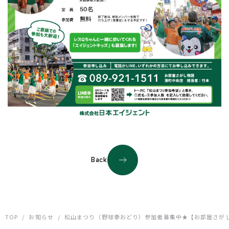
Back
TOP
/
お知らせ
/
松山まつり（野球拳おどり）参加者募集中★【お部屋さが