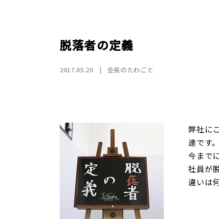
店舗情報
CSR
トップメッセージ
賃貸仲介事業
SDGs
採用情報
沿革
国際事業（wagaya Japan）
脱落者の定義
お知らせ
2017.05.20
会長のたわごと
フランチャイズ事業
弊社に
お部屋探しの
達です
今まで
社員が
違いは