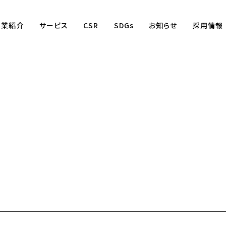
事業紹介
サービス
CSR
SDGs
お知らせ
採用情報
Business
賃貸仲介事業
賃貸管理事業
不動産売買事業
国際事業
（wagaya Japan）