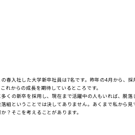
企業理念
賃貸管理事業
会社
不動
レスQ事業
スタッフレス事業
店舗情報
レスQ事業
スタ
フランチャイズ事業
資産運用事業
資産運用事業
この春入社した大学新卒社員は7名です。昨年の4月から、採
お客様へ
。これからの成長を期待しているところです。
に多くの新卒を採用し、現在まで活躍中の人もいれば、脱落
脱落組ということでは決してありません。あくまで私から見
何か？そこを考えることがあります。