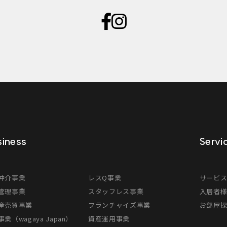
iness
Servi
仲介事業
レスQ事業
サービ
管理事業
スタッフレス事業
入居者
産売買事業
フランチャイズ事業
お部屋
業（wagaya Japan）
資産運用事業