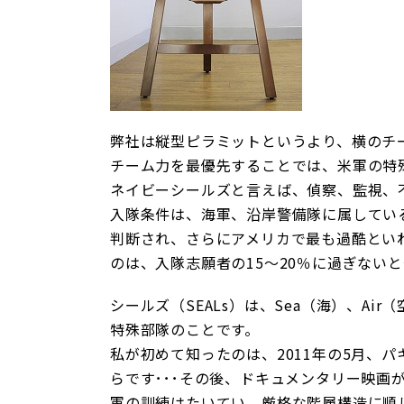
弊社は縦型ピラミットというより、横のチ
チーム力を最優先することでは、米軍の特
ネイビーシールズと言えば、偵察、監視、
入隊条件は、海軍、沿岸警備隊に属してい
判断され、さらにアメリカで最も過酷とい
のは、入隊志願者の15～20％に過ぎない
シールズ（SEALs）は、Sea（海）、A
特殊部隊のことです。
私が初めて知ったのは、2011年の5月、
らです･･･その後、ドキュメンタリー映画
軍の訓練はたいてい、厳格な階層構造に順