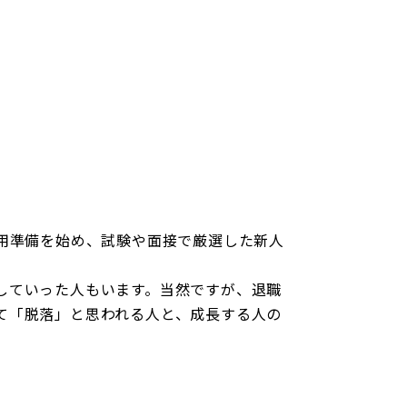
個人情報保護方針
概要
産売買事業
DXの取り組みについて
ッフレス事業
用準備を始め、試験や面接で厳選した新人
入居者様専用サイト
していった人もいます。当然ですが、退職
て「脱落」と思われる人と、成長する人の