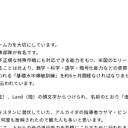
ーム力を大切にしています。
殊部隊が有名です。
不正規な特殊作戦にも対応できる能力をもつ、米国のエリー
ることは元より、数学・科学・語学・暗号化能力などの資質
われる「基礎水中爆破訓練」を約6ヶ月間経なければなりま
と云われています。
ir（空）、Land（陸）の頭文字からつけられ、名前のとお
パキスタンに潜伏していた、アルカイダの指導者ウサマ・ビ
が何度も放映されたので観た人も多いと思います。
じて、上からの命令遂行能力を完璧にこなすために行われま