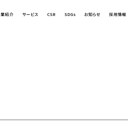
事業紹介
サービス
CSR
SDGs
お知らせ
採用情報
Business
賃貸仲介事業
賃貸管理事業
不動産売買事業
国際事業
（wagaya Japan）