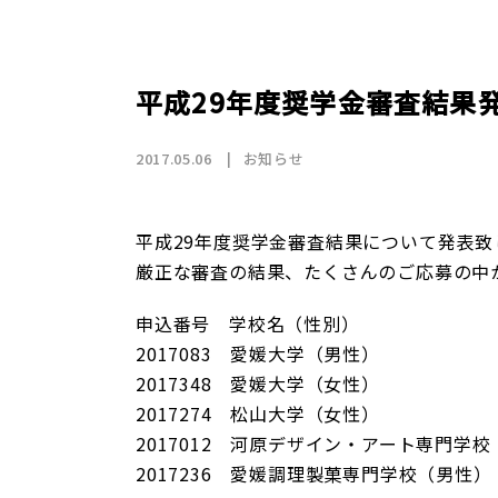
店舗情報
CSR
トップメッセージ
賃貸仲介事業
SDGs
採用情報
沿革
国際事業（wagaya Japan）
平成29年度奨学金審査結果
お知らせ
2017.05.06
お知らせ
フランチャイズ事業
平成29年度奨学金審査結果について発表致
厳正な審査の結果、たくさんのご応募の中
お部屋探しの
申込番号 学校名（性別）
2017083 愛媛大学（男性）
2017348 愛媛大学（女性）
2017274 松山大学（女性）
2017012 河原デザイン・アート専門学
2017236 愛媛調理製菓専門学校（男性）