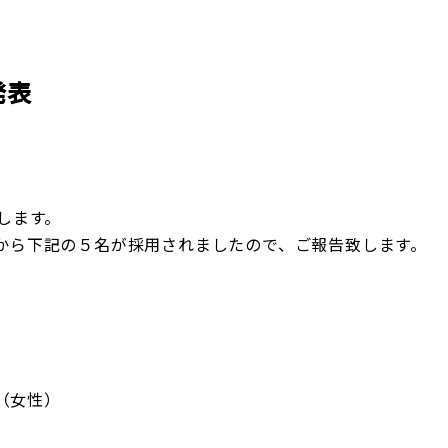
企業理念
賃貸管理事業
会社
不動
レスQ事業
スタッフレス事業
店舗情報
レスQ事業
スタ
フランチャイズ事業
資産運用事業
発表
資産運用事業
します。
から下記の５名が採用されましたので、ご報告致します。
お客様へ
校（女性）