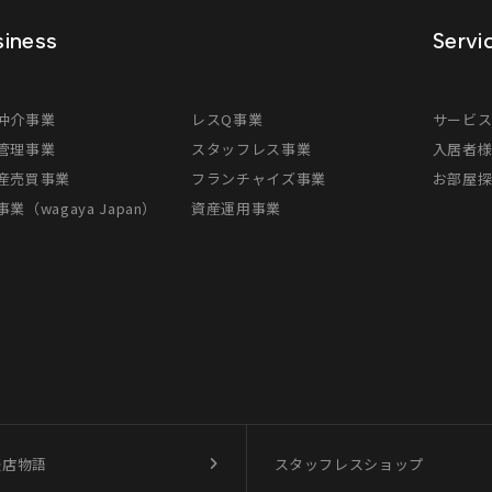
iness
Servi
仲介事業
レスQ事業
サービ
管理事業
スタッフレス事業
入居者
産売買事業
フランチャイズ事業
お部屋
業（wagaya Japan）
資産運用事業
盛店物語
スタッフレスショップ