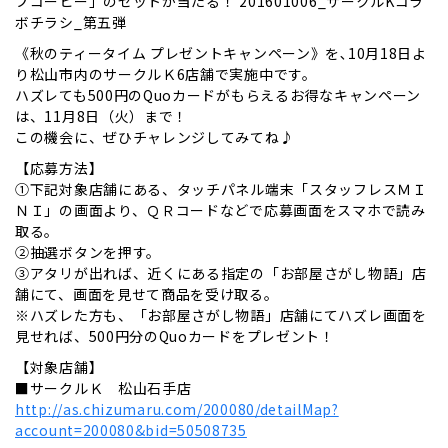
プコーヒー」のセットが当たる！ 201601006_サークルKコラ
ボチラシ_第五弾
《秋のティータイム プレゼントキャンペーン》を､10月18日よ
り松山市内のサークルＫ6店舗で実施中です。
ハズレても500円のQuoカードがもらえるお得なキャンペーン
は、11月8日（火）まで！
この機会に、ぜひチャレンジしてみてね♪
【応募方法】
①下記対象店舗にある、タッチパネル端末「スタッフレスＭＩ
ＮＩ」の画面より、ＱＲコードなどで応募画面をスマホで読み
取る。
②抽選ボタンを押す。
③アタリが出れば、近くにある指定の「お部屋さがし物語」店
舗にて、画面を見せて商品を受け取る。
※ハズレた方も、「お部屋さがし物語」店舗にてハズレ画面を
見せれば、500円分のQuoカードをプレゼント！
【対象店舗】
■サークルＫ 松山石手店
http://as.chizumaru.com/200080/detailMap?
account=200080&bid=50508735