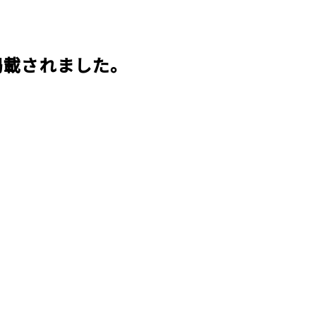
個人情報保護方針
概要
産売買事業
DXの取り組みについて
ッフレス事業
掲載されました。
入居者様専用サイト