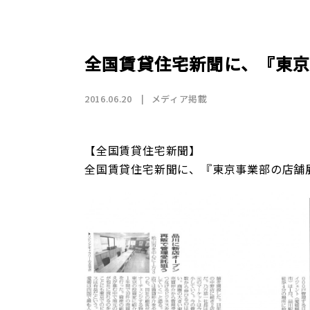
店舗情報
CSR
トップメッセージ
賃貸仲介事業
SDGs
採用情報
沿革
国際事業（wagaya Japan）
全国賃貸住宅新聞に、『東
お知らせ
2016.06.20
メディア掲載
フランチャイズ事業
【全国賃貸住宅新聞】
全国賃貸住宅新聞に、『東京事業部の店舗
お部屋探しの