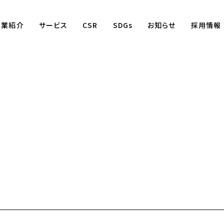
事業紹介
サービス
CSR
SDGs
お知らせ
採用情報
Business
賃貸仲介事業
賃貸管理事業
不動産売買事業
国際事業
（wagaya Japan）