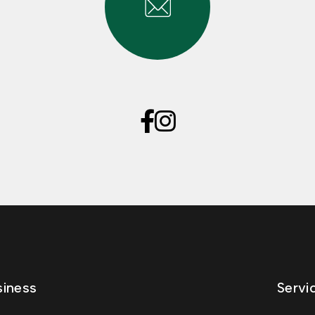
iness
Servi