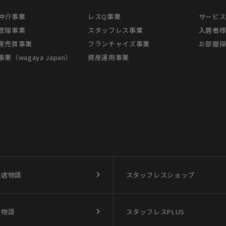
仲介事業
レスQ事業
サービ
管理事業
スタッフレス事業
入居者
産売買事業
フランチャイズ事業
お部屋
業（wagaya Japan）
資産運用事業
盛店物語
スタッフレスショップ
買物語
スタッフレスPLUS