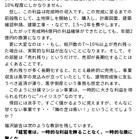
10％程度にしかなりません。
但し、この利益は完成時の収入です。この完成に至るまでの
前段階として、土地探しを開始して、購入し、計画図面、建築
確認申請、建築工事・・などで、1.5～2年を費やします。
したがって完成時4億円の利益確保ができたとしても、年間2
億円の換算になります。
更に大変なのは・・もし、総戸数の7～10％以上が売れ残っ
た場合は、実質的な利益が出ないことになります。そして、そ
の部屋は「売れ残り」というだけで、売却が長期化することは
よくあることです。
売れ残りが多く長期化すると、たとえ最終的に完売し、事業
収支は黒字の見込みが立っていたとしても、建物完成後に支払
うべき返済が滞り、黒字倒産という事態も想定されます。
このように分譲マンション事業は、一時的に大きな利益を得
られる代わりに“ハイリスク”なのです。
傍目には派手で、すごく儲かるように見えますが、そんなに
甘くない事業です・・「隣の芝は青い！」ということでしょう
か？
福沢諭吉は次のような教訓を残しています。
『経営者は、一時的な利益を誇ることなく、一時的な損に
驚くな。