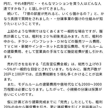
円だ、やれ4億円だ・・そんなマンションを買う人はどんな人
達ですかね？」と話しかけてきました。
続いて、「7億の部屋が売れると、いくら儲かるの？」と、か
なり真顔で質問をされました・・分譲事業の儲けの仕組みが知
りたいということです。
上記のような特例ではなくあくまで一般的な場合ですが、販
売計画としては、粗利を２０％前後見込みます。ただ、粗利の
中から、チラシ・パンフレット・ＤＭなどの販売ツール費用、
ＴＶＣＭ・新聞やインターネット広告宣伝費用、モデルルーム
の建築費用、そして営業員の手当てなど販促経費が差し引かれ
ます。
売れ行きを左右する「広告宣伝費全般」は、総売り上げの3
～5％が一般的な目安とされています。ちなみに、販売戸数が
20戸と100戸では、広告費総額を５倍も多くかけることが出来
ます。
また、モデルルームの建築費用や借地代なども2000～3000
万程度は必要になります。したがって、小規模の分譲は採算が
合いにくいのです。
仮に計画どおり建築完成までに「完売」したとしても、粗利
20％の中から販促費を引き、更に諸経費を引くと利益率は7～