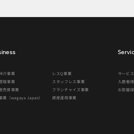
iness
Servi
仲介事業
レスQ事業
サービ
管理事業
スタッフレス事業
入居者
産売買事業
フランチャイズ事業
お部屋
業（wagaya Japan）
資産運用事業