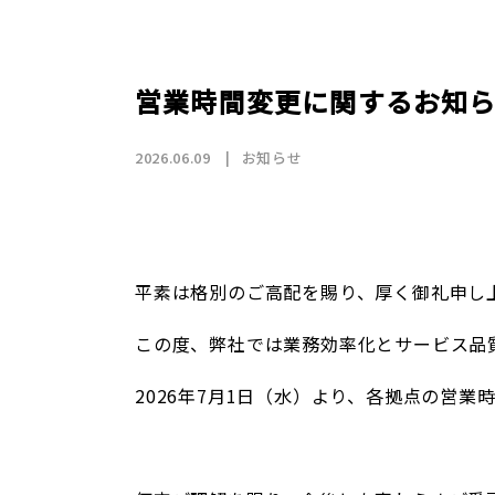
店舗情報
CSR
トップメッセージ
賃貸仲介事業
SDGs
採用情報
沿革
国際事業（wagaya Japan）
営業時間変更に関するお知
お知らせ
2026.06.09
お知らせ
フランチャイズ事業
平素は格別のご高配を賜り、厚く御礼申し
お部屋探しの
この度、弊社では業務効率化とサービス品
2026年7月1日（水）より、各拠点の営