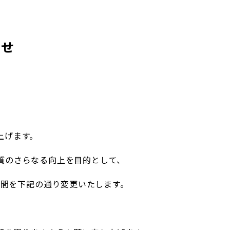
企業理念
賃貸管理事業
会社
不動
レスQ事業
スタッフレス事業
店舗情報
レスQ事業
スタ
フランチャイズ事業
資産運用事業
らせ
資産運用事業
上げます。
お客様へ
質のさらなる向上を目的として、
業時間を下記の通り変更いたします。