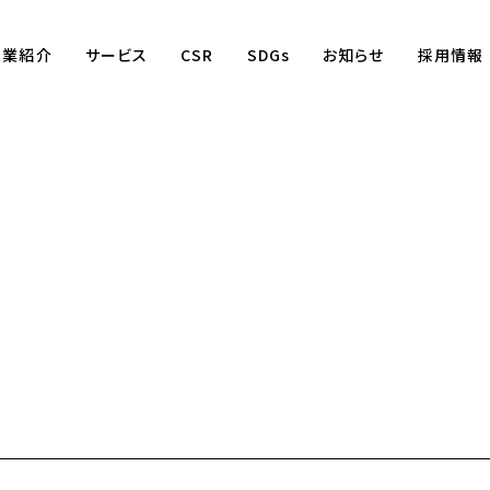
事業紹介
サービス
CSR
SDGs
お知らせ
採用情報
Business
賃貸仲介事業
賃貸管理事業
不動産売買事業
国際事業
（wagaya Japan）