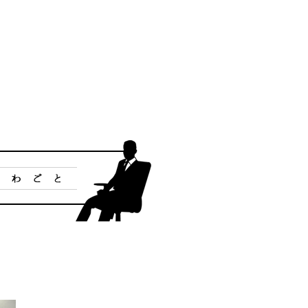
個人情報保護方針
概要
産売買事業
DXの取り組みについて
ッフレス事業
入居者様専用サイト