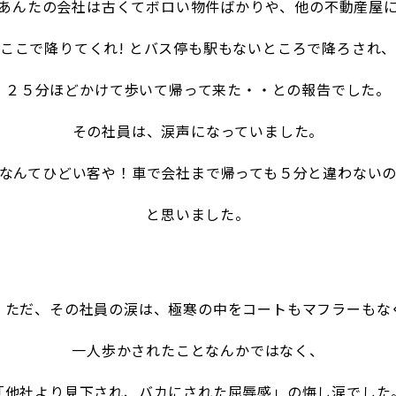
あんたの会社は古くてボロい物件ばかりや、他の不動産屋
ここで降りてくれ! とバス停も駅もないところで降ろされ
２５分ほどかけて
歩いて帰って来た・・との報告でした。
その社員は、涙声になっていました。
なんてひどい客や！車で会社まで帰っても５分と違わない
と思
いました。
ただ、その社員の涙は、極寒の中をコートもマフラーもな
一人歩かされたこ
となんかではなく、
「他社より見下され、バカにされた屈辱感」の悔し涙でし
た