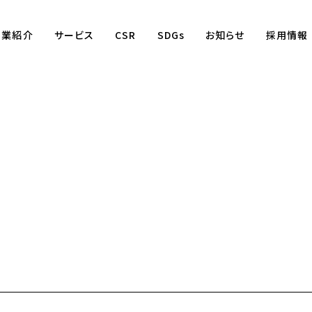
事業紹介
サービス
CSR
SDGs
お知らせ
採用情報
Business
賃貸仲介事業
賃貸管理事業
不動産売買事業
国際事業
（wagaya Japan）