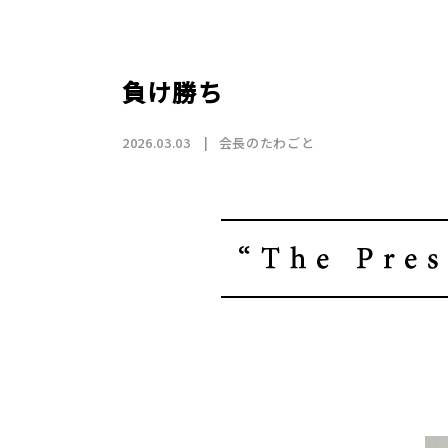
店舗情報
CSR
トップメッセージ
賃貸仲介事業
SDGs
採用情報
沿革
国際事業（wagaya Japan）
負け勝ち
お知らせ
2026.03.03
会長のたわごと
フランチャイズ事業
お部屋探しの