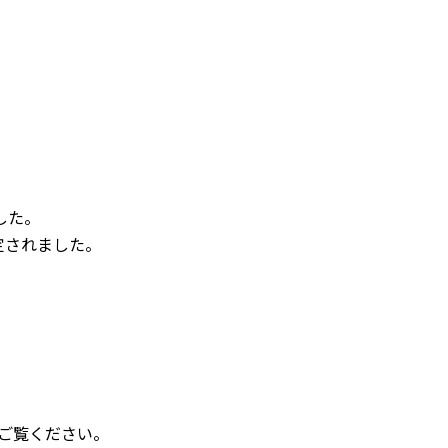
個人情報保護方針
概要
産売買事業
DXの取り組みについて
ッフレス事業
た。

定されました。

入居者様専用サイト