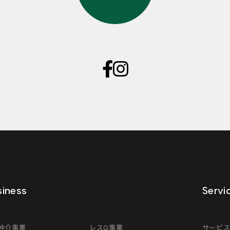
iness
Servi
仲介事業
レスQ事業
サービ