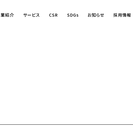
事業紹介
サービス
CSR
SDGs
お知らせ
採用情報
Business
賃貸仲介事業
賃貸管理事業
不動産売買事業
国際事業
（wagaya Japan）