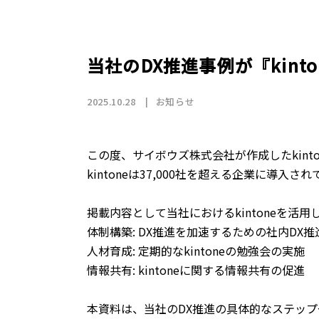
店舗情報
CSR
トップメッセージ
賃貸仲介事業
SDGs
採用情報
沿革
国際事業（wagaya Japan）
当社のDX推進事例が『kint
お知らせ
2025.10.28
お知らせ
フランチャイズ事業
この度、サイボウズ株式会社が作成したkint
kintoneは37,000社を超える企業に導
お部屋探しの
掲載内容として当社におけるkintoneを活用
体制構築: DX推進を加速するための社内DX推
人材育成: 定期的なkintoneの勉強会の実施

情報共有: kintoneに関する情報共有の促進
