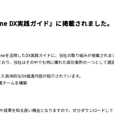
企業理念
賃貸管理事業
会社
不動
レスQ事業
スタッフレス事業
店舗情報
レスQ事業
スタ
フランチャイズ事業
資産運用事業
one DX実践ガイド』に掲載されました。
資産運用事業
oneを活用したDX実践ガイドに、当社の取り組みが掲載されまし
入されており、当社はその中でも特に優れた成功事例の一つとして選
お客様へ
した具体的なDX推進内容が紹介されています。

進チームを構築
