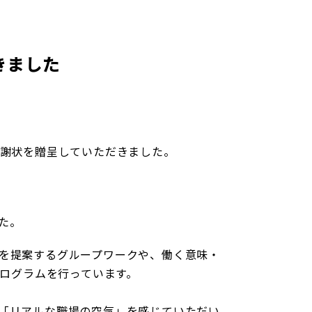
個人情報保護方針
概要
産売買事業
DXの取り組みについて
ッフレス事業
きました
感謝状を贈呈していただきました。
入居者様専用サイト
た。
を提案するグループワークや、働く意味・
プログラムを行っています。
「リアルな職場の空気」を感じていただい