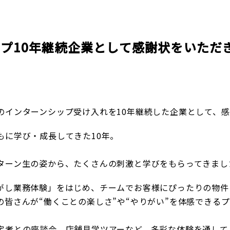
企業理念
賃貸管理事業
会社
不動
レスQ事業
スタッフレス事業
店舗情報
レスQ事業
スタ
フランチャイズ事業
資産運用事業
プ10年継続企業として感謝状をいただ
資産運用事業
のインターンシップ受け入れを10年継続した企業として、
もに学び・成長してきた10年。
お客様へ
ターン生の姿から、たくさんの刺激と学びをもらってきまし
がし業務体験」をはじめ、チームでお客様にぴったりの物件
皆さんが“働くことの楽しさ”や“やりがい”を体感できる
定者との座談会、店舗見学ツアーなど、多彩な体験を通して