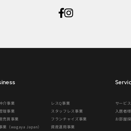
iness
Servi
仲介事業
レスQ事業
サービ
管理事業
スタッフレス事業
入居者
産売買事業
フランチャイズ事業
お部屋
業（wagaya Japan）
資産運用事業