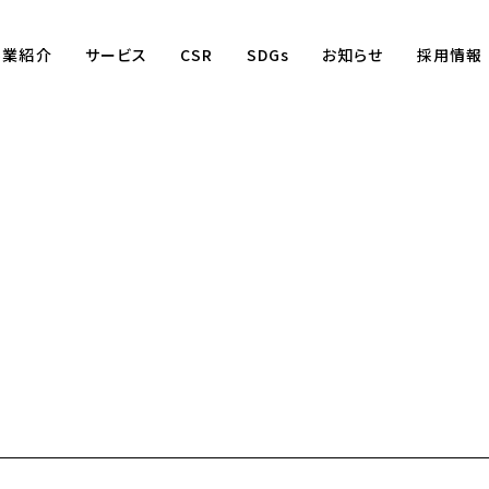
事業紹介
サービス
CSR
SDGs
お知らせ
採用情報
Business
賃貸仲介事業
賃貸管理事業
不動産売買事業
国際事業
（wagaya Japan）