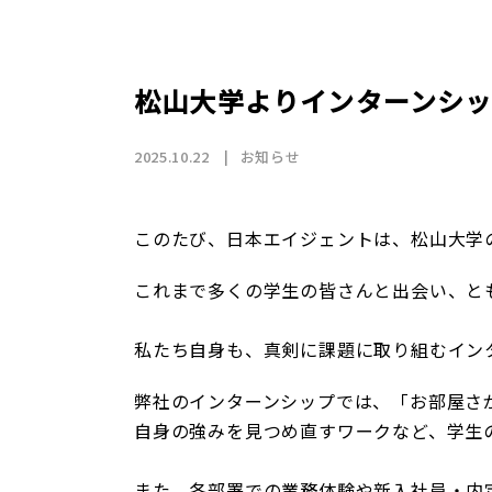
店舗情報
CSR
トップメッセージ
賃貸仲介事業
SDGs
採用情報
沿革
国際事業（wagaya Japan）
松山大学よりインターンシッ
お知らせ
2025.10.22
お知らせ
フランチャイズ事業
このたび、日本エイジェントは、松山大学
これまで多くの学生の皆さんと出会い、と
お部屋探しの
私たち自身も、真剣に課題に取り組むイン
弊社のインターンシップでは、「お部屋さ
自身の強みを見つめ直すワークなど、学生の
また、各部署での業務体験や新入社員・内